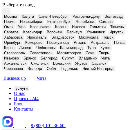
Выберите город
Москва
Калуга
Санкт-Петербург
Ростов-на-Дону
Волгоград
Пермь
Новосибирск
Екатеринбург
Челябинск
Самара
Омск
Уфа
Красноярск
Казань
Ижевск
Тольятти
Тюмень
Саратов
Краснодар
Воронеж
Барнаул
Ульяновск
Иркутск
Хабаровск
Ярославль
Владивосток
Махачкала
Томск
Оренбург
Кемерово
Новокузнецк
Рязань
Астрахань
Пенза
Киров
Липецк
Чебоксары
Калининград
Тула
Курск
Ставрополь
Севастополь
Магнитогорск
Сочи
Тверь
Иваново
Брянск
Белгород
Сургут
Владимир
Чита
Архангельск
Смоленск
Волжский
Якутск
Саранск
Череповец
Вологда
Орёл
Подольск
Нижний Новгород
Business-up
Чита
услуги
О нас
Проекты
244
Блог
Контакты
8 (800) 101-36-60