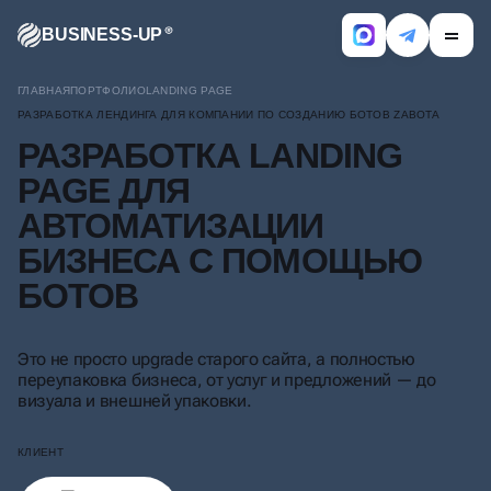
BUSINESS-UP
ГЛАВНАЯ
ПОРТФОЛИО
LANDING PAGE
РАЗРАБОТКА ЛЕНДИНГА ДЛЯ КОМПАНИИ ПО СОЗДАНИЮ БОТОВ ZABOTA
РАЗРАБОТКА LANDING
PAGE ДЛЯ
АВТОМАТИЗАЦИИ
БИЗНЕСА С ПОМОЩЬЮ
БОТОВ
Это не просто upgrade старого сайта, а полностью
переупаковка бизнеса, от услуг и предложений — до
визуала и внешней упаковки.
КЛИЕНТ