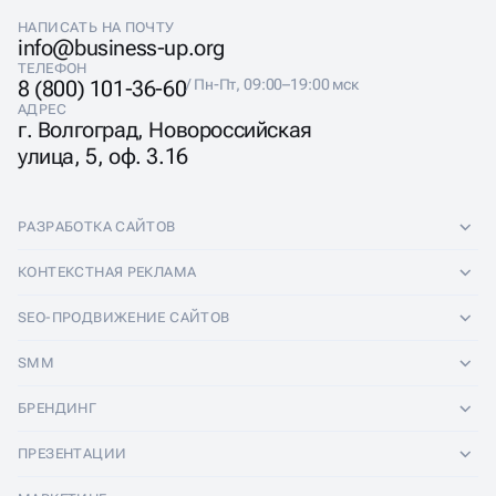
НАПИСАТЬ НА ПОЧТУ
info@business-up.org
ТЕЛЕФОН
8 (800) 101-36-60
/ Пн-Пт, 09:00–19:00 мск
АДРЕС
г. Волгоград, Новороссийская
улица, 5, оф. 3.16
РАЗРАБОТКА САЙТОВ
Разработка сайтов
КОНТЕКСТНАЯ РЕКЛАМА
Лендинги
Контекстная реклама
SEO-ПРОДВИЖЕНИЕ САЙТОВ
Интернет-магазины
Настройка Яндекс Директ
SEO-продвижение сайтов
SMM
Комплексные аудиты
Ведение Яндекс Директ
Продвижение в Яндексе
SMM
БРЕНДИНГ
Корпоративные сайты
Аудит Яндекс Директ
Продвижение в Google
Аудит социальных сетей
Брендинг
ПРЕЗЕНТАЦИИ
Разработка прототипа
Медийная реклама
SEO аудит
Ведение групп во Вконтакте
Разработка логотипа
Презентации