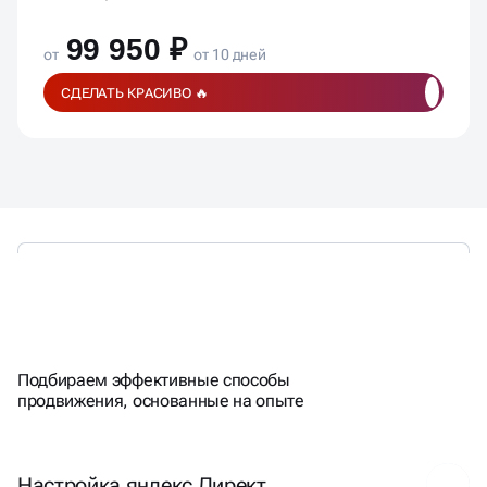
99 950 ₽
от
от 10 дней
СДЕЛАТЬ КРАСИВО 🔥
ЭФФЕКТИВНО
ПРОДВИГАЕМ
Подбираем эффективные способы
продвижения, основанные на опыте
Настройка яндекс Директ