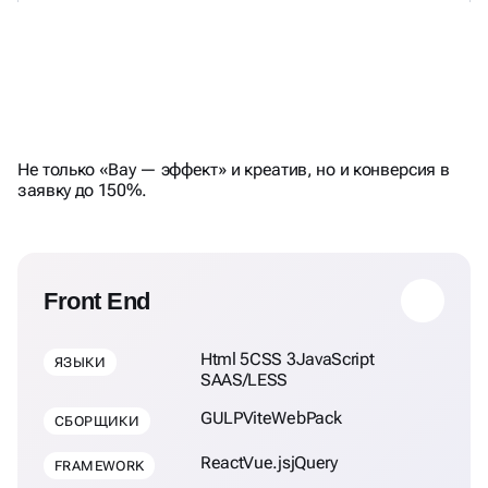
ПРИМЕНЯЕМ СОВРЕМЕННЫЕ
DIGITAL-РЕШЕНИЯ
ДЛЯ
РЕЗУЛЬТАТА
Не только «Вау — эффект» и креатив, но и конверсия в
заявку до 150%.
Front End
Html 5
CSS 3
JavaScript
ЯЗЫКИ
SAAS/LESS
GULP
Vite
WebPack
СБОРЩИКИ
React
Vue.js
jQuery
FRAMEWORK