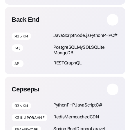
Back End
JavaScript
Node.js
Python
PHP
C#
ЯЗЫКИ
PostgreSQL
MySQL
SQLite
БД
MongoDB
REST
GraphQL
API
Серверы
Python
PHP
JavaScript
C#
ЯЗЫКИ
Redis
Memcached
CDN
КЭШИРОВАНИЕ
Spring Boot
Django
Laravel
FRAMEWORK