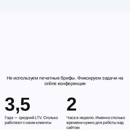
ДЕЛАЕМ
СОТРУДНИЧЕСТВО
УДОБНЫМ
И
РЕЗУЛЬТАТИВНЫМ
Не используем печатные брифы. Фиксируем задачи на
online конференции
3,5
2
Года — средний LTV. Столько
Часа в неделю. Именно столько
работают с нами клиенты
времени нужно для работы над
сайтом