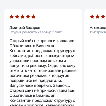
КЛИЕНТОВ
Дмитрий Захаров
Алексан
Студия ремонта квартир "Rum"
Инструкт
Старый сайт не приносил заказов.
Обратились в Бизнес ап.
Константин предложил структуру с
кейсами до/после, калькулятором.
упаковали простым языком и
запустили рекламу. Отдельно хочу
отметить - что тестировали разные
источники рекламы, что другие
подрядчики не предлагали.
Запустились вовремя. Заявок…
Старый сайт не приносил заказов.
Обратились в Бизнес ап.
Константин предложил структуру с
кейсами до/после, калькулятором.