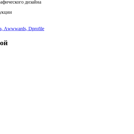
афического дизайна
дукции
a, Аwwwards, Dprofile
ной