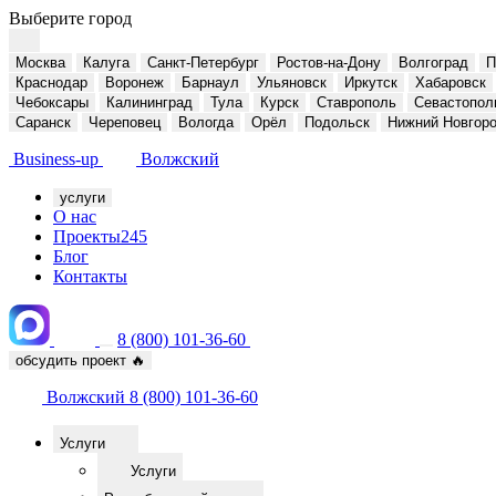
Выберите город
Москва
Калуга
Санкт-Петербург
Ростов-на-Дону
Волгоград
П
Краснодар
Воронеж
Барнаул
Ульяновск
Иркутск
Хабаровск
Чебоксары
Калининград
Тула
Курск
Ставрополь
Севастопол
Саранск
Череповец
Вологда
Орёл
Подольск
Нижний Новгор
Business-up
Волжский
услуги
О нас
Проекты
245
Блог
Контакты
8 (800) 101-36-60
обсудить проект
🔥
Волжский
8 (800) 101-36-60
Услуги
Услуги