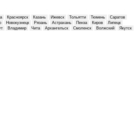
а
Красноярск
Казань
Ижевск
Тольятти
Тюмень
Саратов
о
Новокузнецк
Рязань
Астрахань
Пенза
Киров
Липецк
ут
Владимир
Чита
Архангельск
Смоленск
Волжский
Якутск