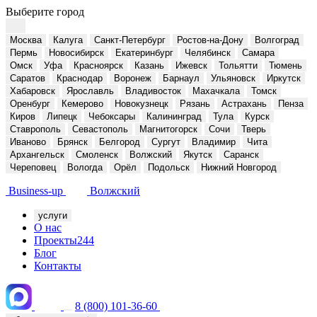
Выберите город
Москва
Калуга
Санкт-Петербург
Ростов-на-Дону
Волгоград
Пермь
Новосибирск
Екатеринбург
Челябинск
Самара
Омск
Уфа
Красноярск
Казань
Ижевск
Тольятти
Тюмень
Саратов
Краснодар
Воронеж
Барнаул
Ульяновск
Иркутск
Хабаровск
Ярославль
Владивосток
Махачкала
Томск
Оренбург
Кемерово
Новокузнецк
Рязань
Астрахань
Пенза
Киров
Липецк
Чебоксары
Калининград
Тула
Курск
Ставрополь
Севастополь
Магнитогорск
Сочи
Тверь
Иваново
Брянск
Белгород
Сургут
Владимир
Чита
Архангельск
Смоленск
Волжский
Якутск
Саранск
Череповец
Вологда
Орёл
Подольск
Нижний Новгород
Business-up
Волжский
услуги
О нас
Проекты
244
Блог
Контакты
8 (800) 101-36-60