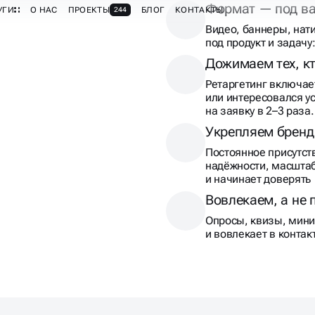
Видео, баннеры, нат
под продукт и задачу
Дожимаем тех, к
Ретаргетинг включает
или интересовался у
на заявку в 2–3 раза.
Укрепляем бренд
Постоянное присутст
надёжности, масштаб
и начинает доверять
Вовлекаем, а не
Опросы, квизы, мин
и вовлекает в контак