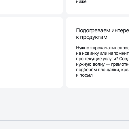
Подогреваем интере
к продуктам
Нужно «прокачать» спро
на новинку или напомнит
про текущие услуги? Со
нужную волну — грамотн
подберём площадки, кр
и посыл
Мы знаем, как реклама може