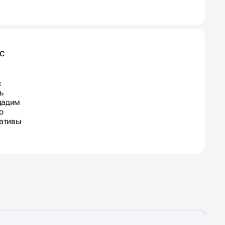
с
с
ь
здадим
о
еативы
т работать.
Подберём