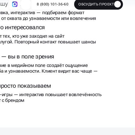
ивка, интерактив — подбираем формат
: от охвата до узнаваемости или вовлечения
то интересовался
 тех, кто уже заходил на сайт
слугой. Повторный контакт повышает шансы
 — вы в поле зрения
вие в медийном поле создаёт ощущение
а и узнаваемости. Клиент видит вас чаще —
 просто показываем
и-игры — интерактив повышает вовлечённость
т с брендом