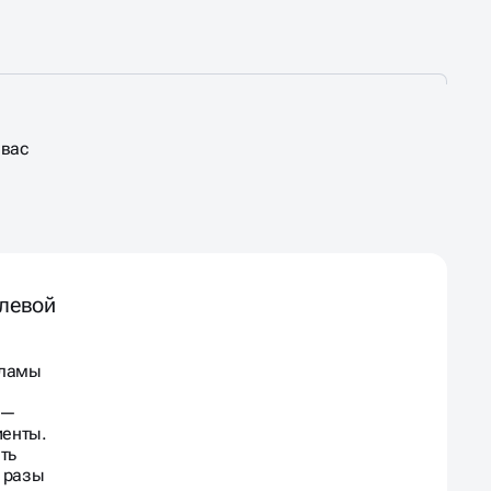
 вас
левой
кламы
 —
иенты.
ть
в разы