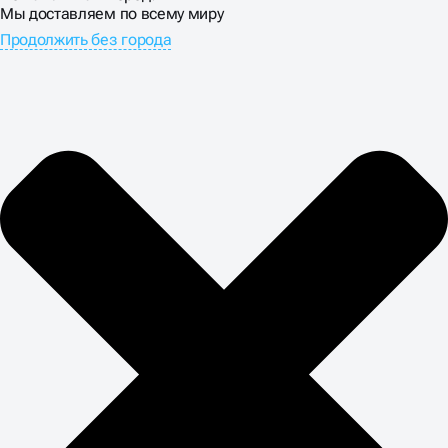
масштабировании и создают проблемы в
Мы доставляем по всему миру
производстве полиграфии.
Продолжить без города
ЛОГОТИП ДОЛЖЕН
ОСТАВАТЬСЯ В СИСТЕМЕ
БРЕНДА
Логотип и фирменный стиль — неразрывная система
элементов. Создание символа в отрыве от общей
визуальной концепции приводит к стилистическому
хаосу в коммуникациях. Цвета, шрифты, графические
элементы должны работать согласованно. Разработка
названия и макетов должна идти параллельно.