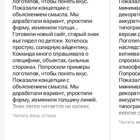
логотипов, чтобы понять вкус.
Показал
Показали концепции с
минимал
объяснением смысла. Мы
декорат
доработали вариант, упростили
аккурат
форму, изменили толщи…
типогра
Готовили новый сайт, старый знак
версии 
выглядел по детски. Хотелось
Логотип
простую, солидную айдентику.
наследс
Команда много спрашивала о
витиева
специфике, объектах, сильных
спросил
сторонах. Попросили примеры
атмосфе
логотипов, чтобы понять вкус.
Попроси
Показали концепции с
Показал
объяснением смысла. Мы
минимал
доработали вариант, упростили
декорат
форму, изменили толщину линий.
аккурат
Знак легко читается на касках,
типогра
чертежах, письмах. С новым
версии д
логотипом компания выглядит
Айденти
взрослее и собраннее.
отправн
бренда.