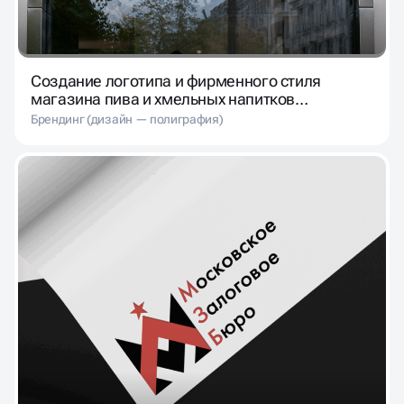
Создание логотипа и фирменного стиля
магазина пива и хмельных напитков
«Лагермания»
Брендинг (дизайн — полиграфия)