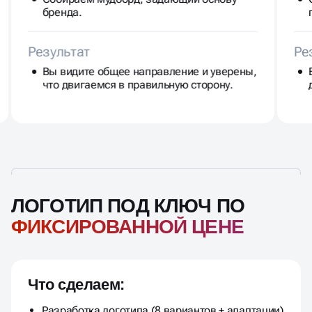
бренда.
Результат
Ре
Вы видите общее направление и уверены,
что двигаемся в правильную сторону.
ЛОГОТИП ПОД КЛЮЧ ПО
ФИКСИРОВАННОЙ ЦЕНЕ
Что сделаем:
Разработка логотипа (8 вариантов + адаптации)