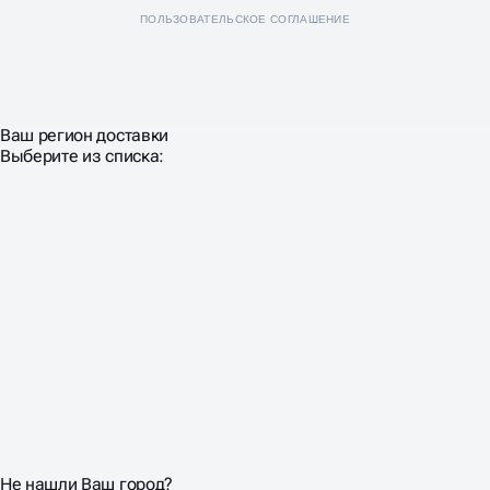
ПОЛЬЗОВАТЕЛЬСКОЕ СОГЛАШЕНИЕ
ТЕХНИЧЕСКОЙ
РАЗРАБОТКИ
ЛОГОТИПОВ
Ваш регион доставки
Выберите из списка:
Разработка логотипа часто страдает от непонимания
технических требований современного мира. Символ
должен одинаково хорошо работать на визитке и на
билборде, в печати и на экране, в цвете и в черно-
белом варианте. Изготовление лого без учёта
масштабируемости приводит к проблемам в
дальнейшем использовании. Мелкие детали исчезают
при уменьшении, сложные градиенты не
воспроизводятся в одноцветной печати. Эмблемы с
обилием мелких элементов превращаются в
неразборчивое пятно в мобильных приложениях.
Векторная графика — обязательное требование для
профессионального изготовления логотипов.
Растровые изображения теряют качество при
Не нашли Ваш город?