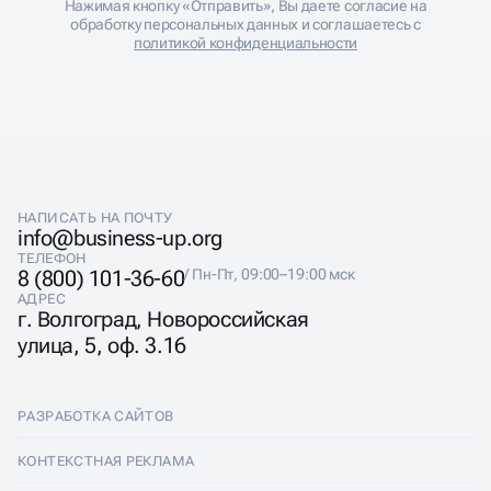
СТРОИТЕЛЬНОГО САЙТА
Нажимая кнопку «Отправить», Вы даете согласие на
обработку персональных данных и соглашаетесь с
В строительстве люди покупают не услугу — они
политикой конфиденциальности
покупают уверенность в том, что дом будет построен
качественно, в срок и в бюджет. Истории о
недобросовестных подрядчиках создали атмосферу
недоверия ко всей отрасли. SEO строительного сайта
должно работать на преодоление этих барьеров.
Создаем контент, который демонстрирует
профессионализм: подробные описания технологий,
фотоотчеты со строек, интервью с прорабами, сметы
НАПИСАТЬ НА ПОЧТУ
реальных объектов. Продвижение строительной
info@business-up.org
компании включает оптимизацию под запросы типа
ТЕЛЕФОН
«надежные строители», «строительство домов
8 (800) 101-36-60
/ Пн-Пт, 09:00–19:00 мск
отзывы», «как выбрать подрядчика». Цель — стать
АДРЕС
экспертным ресурсом в своем сегменте.
г. Волгоград, Новороссийская
улица, 5, оф. 3.16
РАЗРАБОТКА САЙТОВ
СЛОЖНОСТЬ И
Разработка сайтов