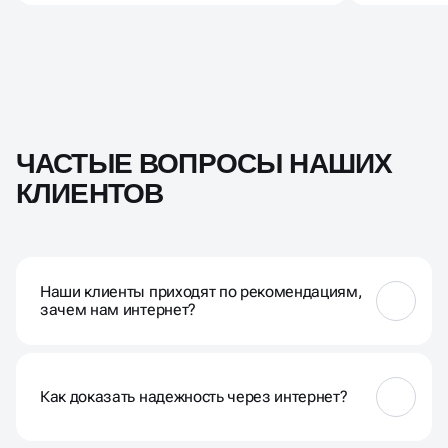
ЧАСТЫЕ ВОПРОСЫ НАШИХ
КЛИЕНТОВ
Наши клиенты приходят по рекомендациям,
зачем нам интернет?
Рекомендации работают, когда у людей есть
знакомые, которые недавно строились. Но 67%
тех, кто планирует строительство дома, начинают
Как доказать надежность через интернет?
поиск в интернете. Даже получив рекомендацию,