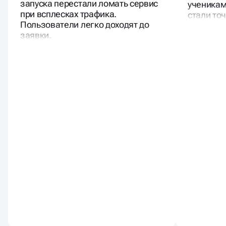
администратора удобная. После
запуска 
запуска перестали ломать сервис
ученикам
при всплесках трафика.
стали то
Пользователи легко доходят до
заявки.