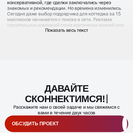
Строительная отрасль традиционно считалась
консервативной, где сделки заключались через
знакомых и рекомендации. Но времена изменились.
Сегодня даже выбор подрядчика для коттеджа за 15
миллионов начинается с поиска в сети. Реклама
строительных компаний стала критически важной для
Показать весь текст
получения крупных заказов.
Особенно остро эта проблема стоит в сегменте
частного домостроения. Клиенты стали более
подготовленными, они изучают технологии,
сравнивают материалы, ищут примеры
реализованных проектов. Продвижение
строительного сайта должно давать исчерпывающие
ответы на все эти вопросы, иначе клиент уйдет к
конкурентам.
ДАВАЙТЕ
Масштабирование
процесса
СКОННЕКТИМСЯ!
Расскажите нам о своей задаче и мы свяжемся с
SEO ОПТИМИЗАЦИЯ
вами в течение двух часов
ОБСУДИТЬ ПРОЕКТ