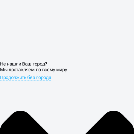
ЗАКАЖИТЕ РЕКЛАМУ
СТРОИТЕЛЬНОЙ
КОМПАНИИ
Строительный бизнес крайне сезонен. Пик активности
приходится на весну-лето, когда люди планируют
начать стройку. Зимой спрос падает в разы.
Не нашли Ваш город?
Продвижение строительных работ требует понимания
Мы доставляем по всему миру
этих циклов и умения планировать маркетинговую
Продолжить без города
активность.
В сезон увеличиваем бюджеты на контекстную
рекламу и работаем с горячими запросами. В
межсезонье фокусируемся на SEO, создании контента
и работе с теми, кто планирует стройку на следующий
год. Правильное планирование позволяет получить
максимум заказов при оптимальных рекламных
затратах.