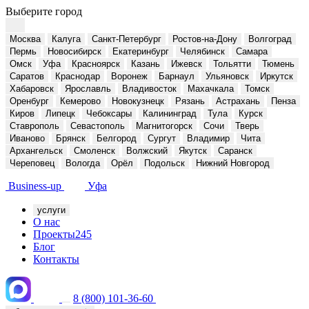
Выберите город
Москва
Калуга
Санкт-Петербург
Ростов-на-Дону
Волгоград
Пермь
Новосибирск
Екатеринбург
Челябинск
Самара
Омск
Уфа
Красноярск
Казань
Ижевск
Тольятти
Тюмень
Саратов
Краснодар
Воронеж
Барнаул
Ульяновск
Иркутск
Хабаровск
Ярославль
Владивосток
Махачкала
Томск
Оренбург
Кемерово
Новокузнецк
Рязань
Астрахань
Пенза
Киров
Липецк
Чебоксары
Калининград
Тула
Курск
Ставрополь
Севастополь
Магнитогорск
Сочи
Тверь
Иваново
Брянск
Белгород
Сургут
Владимир
Чита
Архангельск
Смоленск
Волжский
Якутск
Саранск
Череповец
Вологда
Орёл
Подольск
Нижний Новгород
Business-up
Уфа
услуги
О нас
Проекты
245
Блог
Контакты
8 (800) 101-36-60