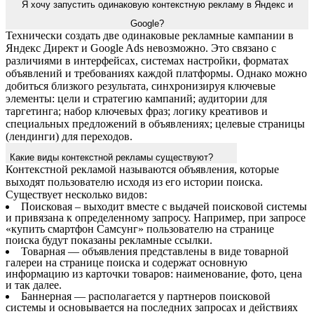
Я хочу запустить одинаковую контекстную рекламу в Яндекс и
Google?
Технически создать две одинаковые рекламные кампании в
Яндекс Директ и Google Ads невозможно. Это связано с
различиями в интерфейсах, системах настройки, форматах
объявлений и требованиях каждой платформы. Однако можно
добиться близкого результата, синхронизируя ключевые
элементы: цели и стратегию кампаний; аудитории для
таргетинга; набор ключевых фраз; логику креативов и
специальных предложений в объявлениях; целевые страницы
(лендинги) для переходов.
Какие виды контекстной рекламы существуют?
Контекстной рекламой называются объявления, которые
выходят пользователю исходя из его истории поиска.
Существует несколько видов:
Поисковая – выходит вместе с выдачей поисковой системы
и привязана к определенному запросу. Например, при запросе
«купить смартфон Самсунг» пользователю на странице
поиска будут показаны рекламные ссылки.
Товарная — объявления представлены в виде товарной
галереи на странице поиска и содержат основную
информацию из карточки товаров: наименование, фото, цена
и так далее.
Баннерная — располагается у партнеров поисковой
системы и основывается на последних запросах и действиях