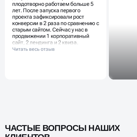
плодотворно работаем больше 5
лет. После запуска первого
проекта зафиксировали рост
конверсии в 2 раза по сравнению с
старым сайтом. Сейчас у нас в
продвижении 1 корпоративный
сайт, 2 лендинга и 2 квиза.
ОБСУДИТЬ ПРОЕКТ
🔥
ЧАСТЫЕ ВОПРОСЫ НАШИХ