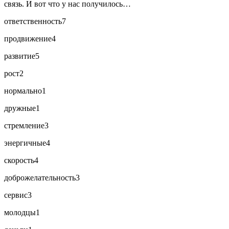
связь. И вот что у нас получилось…
ответственность
7
продвижение
4
развитие
5
рост
2
нормально
1
дружные
1
стремление
3
энергичные
4
скорость
4
доброжелательность
3
сервис
3
молодцы
1