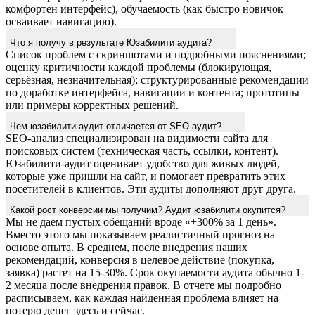
комфортен интерфейс), обучаемость (как быстро новичок
осваивает навигацию).
Что я получу в результате Юзабилити аудита?
Список проблем с скриншотами и подробными пояснениями;
оценку критичности каждой проблемы (блокирующая,
серьёзная, незначительная); структурированные рекомендации
по доработке интерфейса, навигации и контента; прототипы
или примеры корректных решений.
Чем юзабилити-аудит отличается от SEO-аудит?
SEO-анализ специализирован на видимости сайта для
поисковых систем (техническая часть, ссылки, контент).
Юзабилити-аудит оценивает удобство для живых людей,
которые уже пришли на сайт, и помогает превратить этих
посетителей в клиентов. Эти аудиты дополняют друг друга.
Какой рост конверсии мы получим? Аудит юзабилити окупится?
Мы не даем пустых обещаний вроде «+300% за 1 день».
Вместо этого мы показываем реалистичный прогноз на
основе опыта. В среднем, после внедрения наших
рекомендаций, конверсия в целевое действие (покупка,
заявка) растет на 15-30%. Срок окупаемости аудита обычно 1-
2 месяца после внедрения правок. В отчете мы подробно
расписываем, как каждая найденная проблема влияет на
потерю денег здесь и сейчас.