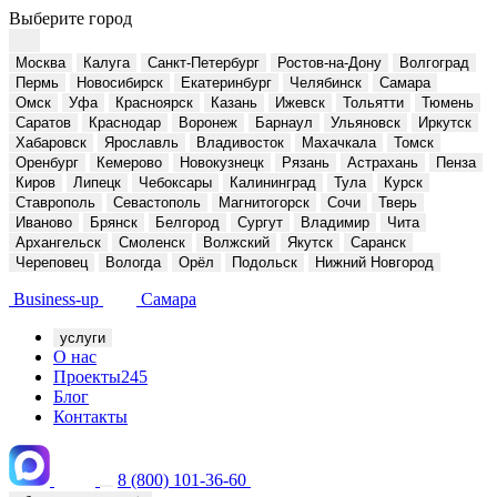
Выберите город
Москва
Калуга
Санкт-Петербург
Ростов-на-Дону
Волгоград
Пермь
Новосибирск
Екатеринбург
Челябинск
Самара
Омск
Уфа
Красноярск
Казань
Ижевск
Тольятти
Тюмень
Саратов
Краснодар
Воронеж
Барнаул
Ульяновск
Иркутск
Хабаровск
Ярославль
Владивосток
Махачкала
Томск
Оренбург
Кемерово
Новокузнецк
Рязань
Астрахань
Пенза
Киров
Липецк
Чебоксары
Калининград
Тула
Курск
Ставрополь
Севастополь
Магнитогорск
Сочи
Тверь
Иваново
Брянск
Белгород
Сургут
Владимир
Чита
Архангельск
Смоленск
Волжский
Якутск
Саранск
Череповец
Вологда
Орёл
Подольск
Нижний Новгород
Business-up
Самара
услуги
О нас
Проекты
245
Блог
Контакты
8 (800) 101-36-60