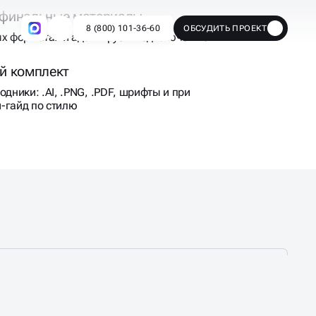
 финальные материалы
ых форматах и адаптируем под ключевые
й комплект
одники: .AI, .PNG, .PDF, шрифты и при
-гайд по стилю