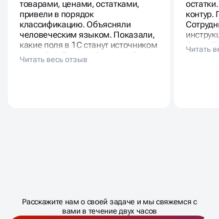
товарами, ценами, остатками,
остатки
привели в порядок
контур.
классификацию. Объясняли
Сотрудн
человеческим языком. Показали,
инструк
какие поля в 1С станут источником
базы. П
для сайта. Тестовый период без
скрины 
провалов. Менеджеры не тратят
вечную 
время на ручные правки. Клиентов
не отменяют по наличию.
Масштабирование
процесса
ДАВАЙТЕ
Расскажите нам о своей задаче и мы свяжемся с
�
вами в течение двух часов