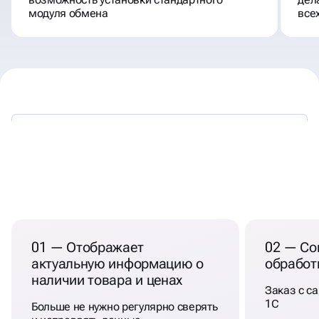
модуля обмена
все
НАСТРОЙКА ИНТЕГРАЦИИ
1С С САЙТОМ
01 — Отображает
02 — Со
актуальную информацию о
обработ
наличии товара и ценах
Заказ с са
1С
Больше не нужно регулярно сверять