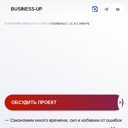
BUSINESS-UP
ГЛАВНАЯ
РАЗРАБОТКА САЙТОВ
ОБМЕНЫ С 1С В САМАРЕ
В
САМАРЕ
НАСТРОЙКА ОБМЕНА 1С С
САЙТОМ
ОБСУДИТЬ ПРОЕКТ
Сэкономим много времени, сил и избавим от ошибок