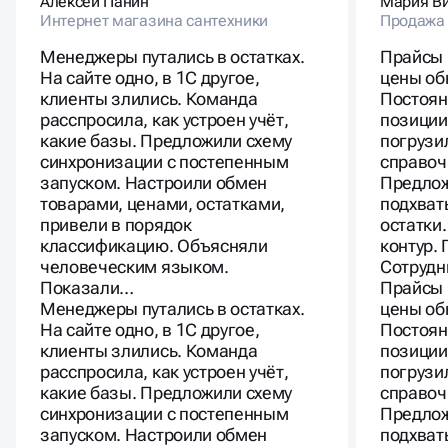
Алексей Панин
Мария В
Интернет магазина сантехники
Продажа
Менеджеры путались в остатках.
Прайсы 
На сайте одно, в 1С другое,
цены об
клиенты злились. Команда
Постоян
расспросила, как устроен учёт,
позиции
какие базы. Предложили схему
погрузи
синхронизации с постепенным
справочн
запуском. Настроили обмен
Предлож
товарами, ценами, остатками,
подхват
привели в порядок
остатки
классификацию. Объясняли
контур.
человеческим языком.
Сотрудн
Показали…
Прайсы 
Менеджеры путались в остатках.
цены об
На сайте одно, в 1С другое,
Постоян
клиенты злились. Команда
позиции
расспросила, как устроен учёт,
погрузи
какие базы. Предложили схему
справочн
синхронизации с постепенным
Предлож
запуском. Настроили обмен
подхват