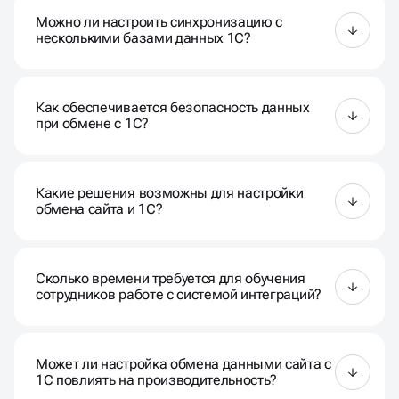
позволяют автоматизировать обновление
Можно ли настроить синхронизацию с
товаров, цен, остатков, заказов и других данных,
несколькими базами данных 1С?
обеспечивая единый и актуальный контент.
Да, наша система поддерживает работу с
несколькими базами данных 1С, что полезно для
Как обеспечивается безопасность данных
компаний с различными подразделениями.
при обмене с 1С?
Мы используем защищённые протоколы передачи
данных и реализуем меры безопасности для
Какие решения возможны для настройки
обеспечения конфиденциальности и целостности
обмена сайта и 1С?
информации.
Мы используем стандартные модули обмена
данными 1С и сайта. Также при необходимости
Сколько времени требуется для обучения
делаем индивидуальную доработку модуля или же
сотрудников работе с системой интеграций?
разрабатываем API для сложных
кастомизированных ресурсов.
Мы предоставляем обучение вашего персонала,
которое обычно занимает несколько дней, чтобы
Может ли настройка обмена данными сайта с
обеспечить комфортное использование системы.
1С повлиять на производительность?