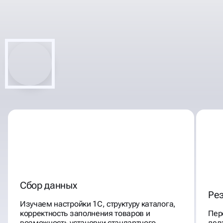
ШАГОВ, ЭТАПОВ
НАСТРОИМ ОБМЕН 1С С
САЙТОМ
Сбор данных
Ре
Изучаем настройки 1С, структуру каталога,
корректность заполнения товаров и
Пер
возможность установки стандартного
дел