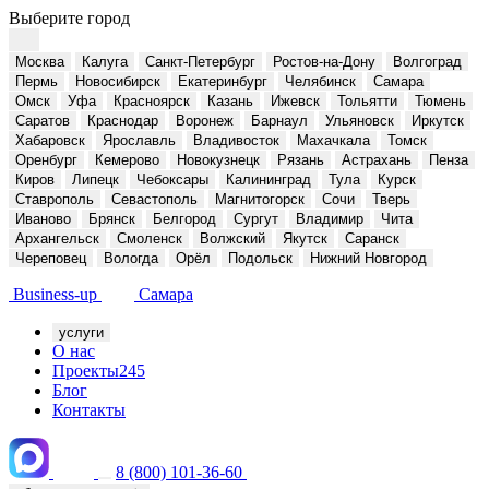
Выберите город
Москва
Калуга
Санкт-Петербург
Ростов-на-Дону
Волгоград
Пермь
Новосибирск
Екатеринбург
Челябинск
Самара
Омск
Уфа
Красноярск
Казань
Ижевск
Тольятти
Тюмень
Саратов
Краснодар
Воронеж
Барнаул
Ульяновск
Иркутск
Хабаровск
Ярославль
Владивосток
Махачкала
Томск
Оренбург
Кемерово
Новокузнецк
Рязань
Астрахань
Пенза
Киров
Липецк
Чебоксары
Калининград
Тула
Курск
Ставрополь
Севастополь
Магнитогорск
Сочи
Тверь
Иваново
Брянск
Белгород
Сургут
Владимир
Чита
Архангельск
Смоленск
Волжский
Якутск
Саранск
Череповец
Вологда
Орёл
Подольск
Нижний Новгород
Business-up
Самара
услуги
О нас
Проекты
245
Блог
Контакты
8 (800) 101-36-60