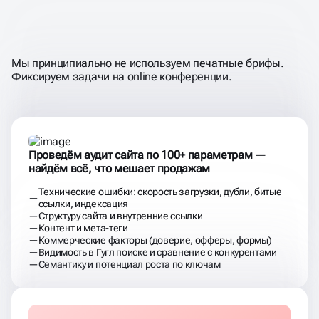
НЕ ПРОСТО
«ПРОКАЧИВАЕМ
МЕТАТЕГИ»,
А ДОБИВАЕМСЯ
РОСТА ЗАЯВОК И ВЫРУЧКИ
Мы принципиально не используем печатные брифы.
Фиксируем задачи на online конференции.
Проведём аудит сайта по 100+ параметрам —
найдём всё, что мешает продажам
Технические ошибки: скорость загрузки, дубли, битые
ссылки, индексация
Структуру сайта и внутренние ссылки
Контент и мета-теги
Коммерческие факторы (доверие, офферы, формы)
Видимость в Гугл поиске и сравнение с конкурентами
Семантику и потенциал роста по ключам