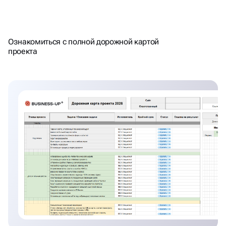
НАЦЕЛЕНЫ НА РЕЗУЛЬТАТ -
Ознакомиться с полной дорожной картой
СЧИТАЕМ ПЛАН\ФАКТ
проекта
ТРАФИКА\ЛИДОВ КАЖДЫЙ
МЕСЯЦ. РАБОТАЕМ С KPI