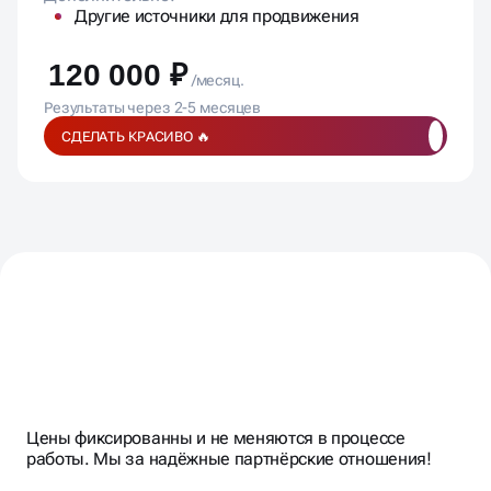
Другие источники для продвижения
120 000 ₽
/месяц.
Результаты через 2-5 месяцев
СДЕЛАТЬ КРАСИВО 🔥
ПОДПИСЫВАЕМ
ДОГОВОР,
ФИКСИРУЕМ
БЮДЖЕТ,
Цены фиксированны и не меняются в процессе
СОГЛАСОВЫВАЕМ
ЭТАПЫ И
работы. Мы за надёжные партнёрские отношения!
KPI