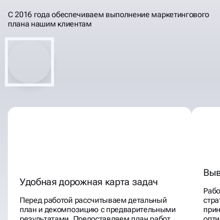
ПОНЯТНЫМ ЯЗЫКОМ
ИНВЕСТИЦИИ
С 2016 года обеспечиваем выполнение маркетингового
плана нашим клиентам
Выв
Удобная дорожная карта задач
Раб
Перед работой рассчитываем детальный
стра
план и декомпозицию с предварительными
прин
результатами. Предоставляем план работ
опти