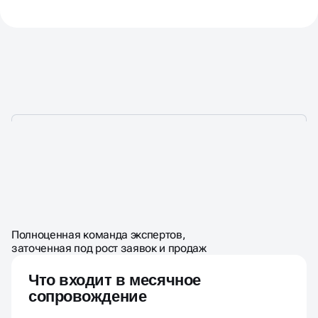
УДАЛЁННЫЙ ОТДЕЛ
ПО ЦЕНЕ
ШТАТНОГО
МАРКЕТИНГА
Полноценная команда экспертов,
МАРКЕТОЛОГА
заточенная под рост заявок и продаж
Что входит в месячное
сопровождение