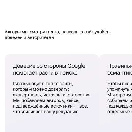
ЧТО ОСОБЕННО ВАЖНО
ПРОДВИЖЕНИИ В GOOGLE
ПРИ
SEO
Алгоритмы смотрят на то, насколько сайт удобен,
полезен и авторитетен
Доверие со стороны Google
Правильн
помогает расти в поиске
семантик
Гугл выводит в топ те сайты,
Чтобы попа
которым можно доверять:
упомянуть 
экспертность, источники, авторство.
Мы строим 
Мы добавляем авторов, кейсы,
собираем р
подтверждённые источники — всё,
под каждую
что усиливает вашу репутацию
отдельные