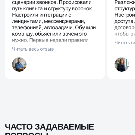
сценарии звонков. Прорисовали
Разложи
путь клиента и структуру воронок.
структур
Настроили интеграции с
Настрои
лендингами, мессенджерами,
доступа
телефонией, автозадачи. Обучили
договор
команду, объяснили зачем это
чтобы в
нужно. Первые недели правили
прогноз
поля, донастраивали статусы. В
не теряе
CRM видно всё: от первого
где стоп
касания до оплаты.
ЧАСТО ЗАДАВАЕМЫЕ