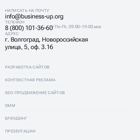
НАПИСАТЬ НА ПОЧТУ
info@business-up.org
ТЕЛЕФОН
8 (800) 101-36-60
/ Пн-Пт, 09:00–19:00 мск
АДРЕС
г. Волгоград, Новороссийская
улица, 5, оф. 3.16
РАЗРАБОТКА САЙТОВ
Разработка сайтов
КОНТЕКСТНАЯ РЕКЛАМА
Лендинги
Контекстная реклама
SEO-ПРОДВИЖЕНИЕ САЙТОВ
Интернет-магазины
Настройка Яндекс Директ
SEO-продвижение сайтов
SMM
Комплексные аудиты
Ведение Яндекс Директ
Продвижение в Яндексе
SMM
БРЕНДИНГ
Корпоративные сайты
Аудит Яндекс Директ
Продвижение в Google
Аудит социальных сетей
Брендинг
ПРЕЗЕНТАЦИИ
Разработка прототипа
Медийная реклама
SEO аудит
Ведение групп во Вконтакте