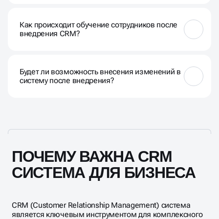
Время внедрения зависит от размера компании и
сложности задач. Обычно процесс занимает от
Как происходит обучение сотрудников после
нескольких недель до нескольких месяцев.
внедрения CRM?
Мы предоставляем комплексное обучение
персонала, включая тренинги, обучающие
Будет ли возможность внесения изменений в
материалы и персональную поддержку.
систему после внедрения?
Да, мы предусматриваем возможность
дальнейшей настройки и оптимизации системы в
соответствии с изменяющимися потребностями
вашего бизнеса.
ПОЧЕМУ ВАЖНА CRM
СИСТЕМА ДЛЯ БИЗНЕСА
CRM (Customer Relationship Management) система
является ключевым инструментом для комплексного