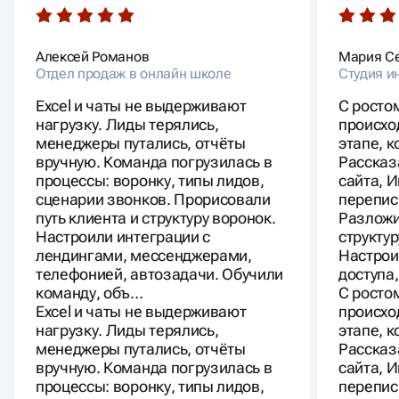
Алексей Романов
Мария С
Отдел продаж в онлайн школе
Студия и
Excel и чаты не выдерживают
С росто
нагрузку. Лиды терялись,
происхо
менеджеры путались, отчёты
этапе, 
вручную. Команда погрузилась в
Рассказ
процессы: воронку, типы лидов,
сайта, 
сценарии звонков. Прорисовали
перепис
путь клиента и структуру воронок.
Разложи
Настроили интеграции с
структур
лендингами, мессенджерами,
Настрои
телефонией, автозадачи. Обучили
доступа
команду, объ…
С росто
Excel и чаты не выдерживают
происхо
нагрузку. Лиды терялись,
этапе, 
менеджеры путались, отчёты
Рассказ
вручную. Команда погрузилась в
сайта, 
процессы: воронку, типы лидов,
перепис