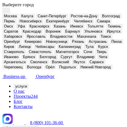
Выберите город
Москва
Калуга
Санкт-Петербург
Ростов-на-Дону
Волгоград
Пермь
Новосибирск
Екатеринбург
Челябинск
Самара
Омск
Уфа
Красноярск
Казань
Ижевск
Тольятти
Тюмень
Саратов
Краснодар
Воронеж
Барнаул
Ульяновск
Иркутск
Хабаровск
Ярославль
Владивосток
Махачкала
Томск
Оренбург
Кемерово
Новокузнецк
Рязань
Астрахань
Пенза
Киров
Липецк
Чебоксары
Калининград
Тула
Курск
Ставрополь
Севастополь
Магнитогорск
Сочи
Тверь
Иваново
Брянск
Белгород
Сургут
Владимир
Чита
Архангельск
Смоленск
Волжский
Якутск
Саранск
Череповец
Вологда
Орёл
Подольск
Нижний Новгород
Business-up
Оренбург
услуги
О нас
Проекты
244
Блог
Контакты
8 (800) 101-36-60