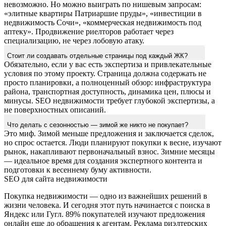
невозможно. Но можно выиграть по нишевым запросам:
«элитные квартиры Патриаршие пруды», «инвестиции в
недвижимость Сочи», «коммерческая недвижимость под
аптеку». Продвижение риелторов работает через
специализацию, не через лобовую атаку.
Стоит ли создавать отдельные страницы под каждый ЖК?
Обязательно, если у вас есть экспертиза и привлекательные
условия по этому проекту. Страница должна содержать не
просто планировки, а полноценный обзор: инфраструктура
района, транспортная доступность, динамика цен, плюсы и
минусы. SEO недвижимости требует глубокой экспертизы, а
не поверхностных описаний.
Что делать с сезонностью — зимой же никто не покупает?
Это миф. Зимой меньше предложения и заключается сделок,
но спрос остается. Люди планируют покупки к весне, изучают
рынок, накапливают первоначальный взнос. Зимние месяцы
— идеальное время для создания экспертного контента и
подготовки к весеннему буму активности.
SEO для сайта недвижимости
Покупка недвижимости — одно из важнейших решений в
жизни человека. И сегодня этот путь начинается с поиска в
Яндекс или Гугл. 89% покупателей изучают предложения
онлайн еще до обращения к агентам. Реклама риэлтерских