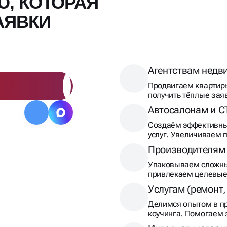
Ю, КОТОРАЯ
АЯВКИ
Агентствам недв
Продвигаем квартиры
получить тёплые зая
Автосалонам и С
Создаём эффективные
услуг. Увеличиваем п
Производителям
Упаковываем сложны
привлекаем целевые
Услугам (ремонт, 
Делимся опытом в пр
коучинга. Помогаем 