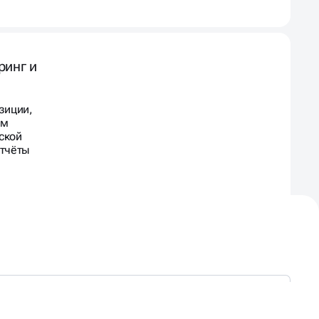
ринг и
зиции,
ем
ской
отчёты