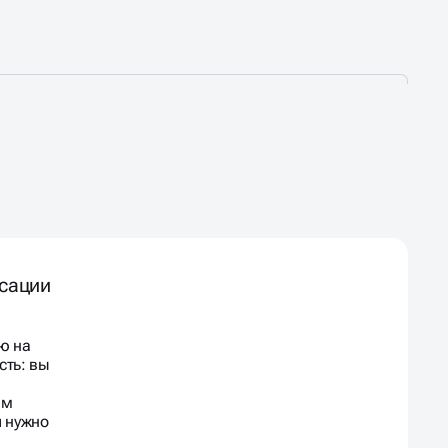
сации
ю на
сть: вы
ем
и нужно