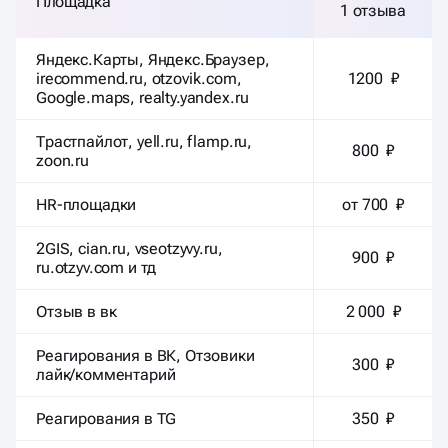
Площадка
1 отзыва
Яндекс.Карты, Яндекс.Браузер,
irecommend.ru, otzovik.com,
1200 ₽
Google.maps, realty.yandex.ru
Трастпайлот, yell.ru, flamp.ru,
800 ₽
zoon.ru
HR-площадки
от 700 ₽
2GIS, cian.ru, vseotzyvy.ru,
900 ₽
ru.otzyv.com и тд
Отзыв в вк
2 000 ₽
Реагирования в ВК, Отзовики
300 ₽
лайк/комментарий
Реагирования в TG
350 ₽