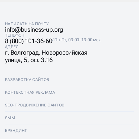
ИНТЕРНЕТЕ
НАПИСАТЬ НА ПОЧТУ
info@business-up.org
Агентство Business up предоставляет
ТЕЛЕФОН
профессиональные услуги SERM: аудит репутации,
8 (800) 101-36-60
/ Пн-Пт, 09:00–19:00 мск
стратегия управления, работа с отзывами и
АДРЕС
продвижение сайта. Мы настраиваем управление
г. Волгоград, Новороссийская
репутацией компании в интернете под задачи бизнеса
улица, 5, оф. 3.16
— от мониторинга до отчётов. Также предлагаем
управление репутацией на картах, в соцсетях и на
отзовиках.
РАЗРАБОТКА САЙТОВ
Разработка сайтов
КОНТЕКСТНАЯ РЕКЛАМА
Лендинги
Контекстная реклама
SEO-ПРОДВИЖЕНИЕ САЙТОВ
Интернет-магазины
Настройка Яндекс Директ
SEO-продвижение сайтов
SMM
Комплексные аудиты
Ведение Яндекс Директ
Продвижение в Яндексе
SMM
БРЕНДИНГ
Корпоративные сайты
Аудит Яндекс Директ
Продвижение в Google