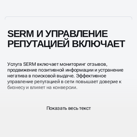
инструментов.
отзывы, но и управление репутацией в поисковых
системах — Яндекс и Google. Мы оптимизируем
поисковую выдачу, выстраиваем позитивный
информационный фон и защищаем бренд от
негатива. Это актуально как для бизнеса, так и для
SERM И УПРАВЛЕНИЕ
персонального имиджа.
РЕПУТАЦИЕЙ ВКЛЮЧАЕТ
Услуга SERM включает мониторинг отзывов,
продвижение позитивной информации и устранение
негатива в поисковой выдаче. Эффективное
управление репутацией в сети повышает доверие к
бизнесу и влияет на конверсии.
Показать весь текст
АГЕНТСТВО УПРАВЛЕНИЯ
РЕПУТАЦИЕЙ В