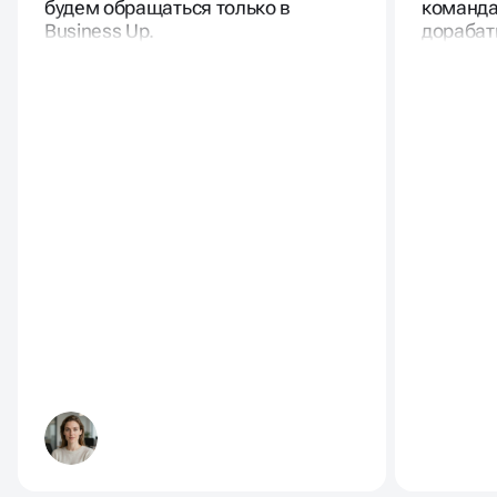
будем обращаться только в
команда
Business Up.
дорабат