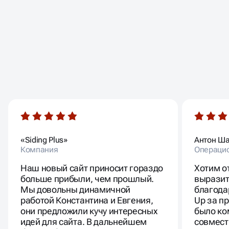
ОТЗЫВЫ
НАШИХ КЛИЕНТОВ
«Siding Plus»
Антон Ш
Компания
Операци
Наш новый сайт приносит гораздо
Хотим о
больше прибыли, чем прошлый.
выразит
Мы довольны динамичной
благода
работой Константина и Евгения,
Up за п
они предложили кучу интересных
было ко
идей для сайта. В дальнейшем
совмест