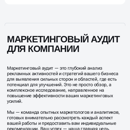
близорукости»: вы привыкли к своему сайту и не
замечаете очевидных для новых пользователей
Мы не даем пустых гарантий, так как на рынок
барьеров.
влияют сотни факторов. Но гарантируем, что вы
получите полную прозрачную картину состояния
вашего маркетинга и готовый план действий.
Внедрение наших рекомендаций исторически
приводило к росту конверсии у 95% наших
МАРКЕТИНГОВЫЙ АУДИТ
клиентов.
ДЛЯ КОМПАНИИ
Маркетинговый аудит — это глубокий анализ
рекламных активностей и стратегий вашего бизнеса
для выявления сильных сторон и областей, где есть
потенциал для улучшений. Это не просто обзор, а
комплексное исследование, направленное на
повышение эффективности ваших маркетинговых
усилий.
Мы — команда опытных маркетологов и аналитиков,
готовых внимательно рассмотреть каждый аспект
вашей работы и предоставить вам индивидуальные
рекомендации. Ваш успех — наша главная цель.