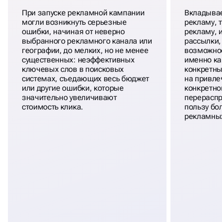
При запуске рекламной кампании
Вкладывае
могли возникнуть серьезные
рекламу, 
ошибки, начиная от неверно
рекламу, 
выбранного рекламного канала или
рассылки,
географии, до мелких, но не менее
возможнос
существенных: неэффективных
именно к
ключевых слов в поисковых
конкретны
системах, съедающих весь бюджет
на привле
или другие ошибки, которые
конкретно
значительно увеличивают
перераспр
стоимость клика.
пользу бо
рекламных