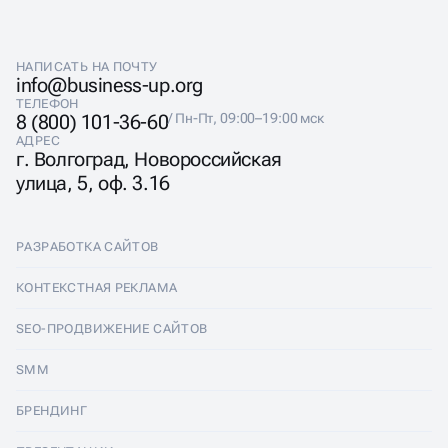
НАПИСАТЬ НА ПОЧТУ
info@business-up.org
ТЕЛЕФОН
8 (800) 101-36-60
/ Пн-Пт, 09:00–19:00 мск
АДРЕС
г. Волгоград, Новороссийская
улица, 5, оф. 3.16
РАЗРАБОТКА САЙТОВ
Разработка сайтов
КОНТЕКСТНАЯ РЕКЛАМА
Лендинги
Контекстная реклама
SEO-ПРОДВИЖЕНИЕ САЙТОВ
Интернет-магазины
Настройка Яндекс Директ
SEO-продвижение сайтов
SMM
Комплексные аудиты
Ведение Яндекс Директ
Продвижение в Яндексе
SMM
БРЕНДИНГ
Корпоративные сайты
Аудит Яндекс Директ
Продвижение в Google
Аудит социальных сетей