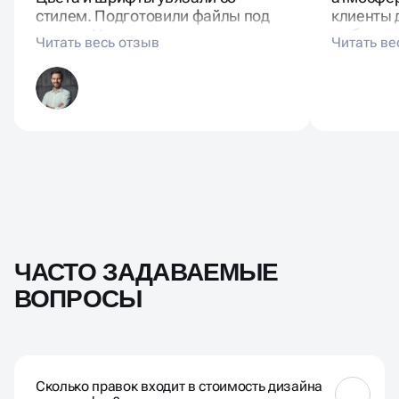
стилем. Подготовили файлы под
клиенты 
печать. На выставке люди
выбрасыв
забирали каталоги «внахват».
частью с
ЧАСТО ЗАДАВАЕМЫЕ
ВОПРОСЫ
Сколько правок входит в стоимость дизайна