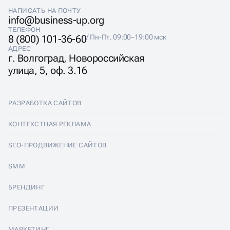
НАПИСАТЬ НА ПОЧТУ
info@business-up.org
ТЕЛЕФОН
8 (800) 101-36-60
/ Пн-Пт, 09:00–19:00 мск
АДРЕС
г. Волгоград, Новороссийская
улица, 5, оф. 3.16
РАЗРАБОТКА САЙТОВ
Разработка сайтов
КОНТЕКСТНАЯ РЕКЛАМА
Лендинги
Контекстная реклама
SEO-ПРОДВИЖЕНИЕ САЙТОВ
Интернет-магазины
Настройка Яндекс Директ
SEO-продвижение сайтов
SMM
Комплексные аудиты
Ведение Яндекс Директ
Продвижение в Яндексе
SMM
БРЕНДИНГ
Корпоративные сайты
Аудит Яндекс Директ
Продвижение в Google
Аудит социальных сетей
Брендинг
ПРЕЗЕНТАЦИИ
Разработка прототипа
Медийная реклама
SEO аудит
Ведение групп во Вконтакте
Разработка логотипа
Презентации
МАРКЕТИНГ