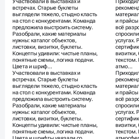
Участвовали в выставках и
Приходил
встречах. Старые буклеты
рекоменд
выглядели тяжело, стыдно класть
материал
на стол с конкурентами. Команда
и прайсы
предложила выстроить систему.
всё разр
Разобрали, какие материалы
спросили 
нужны: каталог объектов,
услугах. 
листовки, визитки, буклеты.
сертифик
Концепты удивили: чистые планы,
визитки,
понятные схемы, логика подачи.
текстом.
Цвета и шриф…
атмо…
Участвовали в выставках и
Приходил
встречах. Старые буклеты
рекоменд
выглядели тяжело, стыдно класть
материал
на стол с конкурентами. Команда
и прайсы
предложила выстроить систему.
всё разр
Разобрали, какие материалы
спросили 
нужны: каталог объектов,
услугах. 
листовки, визитки, буклеты.
сертифик
Концепты удивили: чистые планы,
визитки,
понятные схемы, логика подачи.
текстом.
Цвета и шрифты увязали со
атмосфер