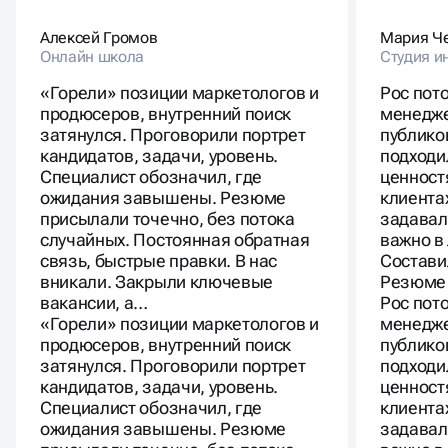
Алексей Громов
Мария Ч
Онлайн школа
Студия и
«Горели» позиции маркетологов и
Рос пот
продюсеров, внутренний поиск
менедже
затянулся. Проговорили портрет
публико
кандидатов, задачи, уровень.
подходи
Специалист обозначил, где
ценност
ожидания завышены. Резюме
клиента
присылали точечно, без потока
задавал
случайных. Постоянная обратная
важно в
связь, быстрые правки. В нас
Состави
вникали. Закрыли ключевые
Резюме 
вакансии, а…
Рос пот
«Горели» позиции маркетологов и
менедже
продюсеров, внутренний поиск
публико
затянулся. Проговорили портрет
подходи
кандидатов, задачи, уровень.
ценност
Специалист обозначил, где
клиента
ожидания завышены. Резюме
задавал