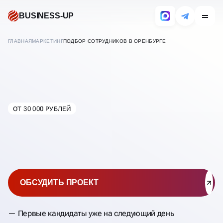
BUSINESS-UP
ГЛАВНАЯ
МАРКЕТИНГ
ПОДБОР СОТРУДНИКОВ В ОРЕНБУРГЕ
ПОДБОР ПЕРСОНАЛА
ОТ 30 000 РУБЛЕЙ
В
ОРЕНБУРГЕ
ОБСУДИТЬ ПРОЕКТ
Первые кандидаты уже на следующий день