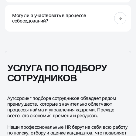
Наша команда опирается на согласованные
критерии, которые включают базовые и
Могу ли я участвовать в процессе
индивидуальные показатели. Базовые — это опыт
собеседований?
работы, уровень образования, дополнительные
навыки, личные качества и соответствие
корпоративной культуре компании, а
Да, но рекомендуем присоединиться в диалоги с
индивидуальные — это те, которые составляем
кандидатами на втором этапе отбора.
вместе с вами.
УСЛУГА ПО ПОДБОРУ
СОТРУДНИКОВ
Аутсорсинг подбора сотрудников обладает рядом
преимуществ, которые значительно облегчают
процессы найма и управления кадрами. Прежде
всего, это экономия времени и ресурсов.
Наши профессиональные HR берут на себя всю работу
по поиску, отбору и оценке кандидатов, что позволяет