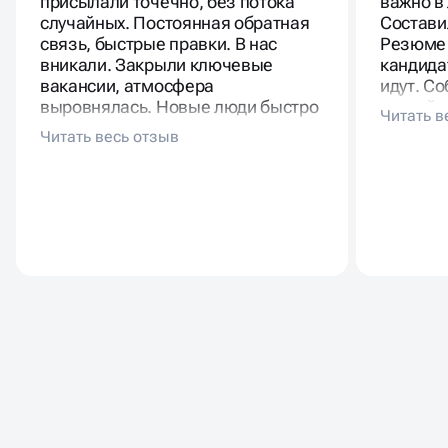
присылали точечно, без потока
важно в
случайных. Постоянная обратная
Состави
связь, быстрые правки. В нас
Резюме 
вникали. Закрыли ключевые
кандида
вакансии, атмосфера
идут. Со
выровнялась. Новые люди быстро
спокойн
вписались, разделяют ценности.
Почти н
Такой подбор выгоднее месяцев
текучка
хаотичного поиска.