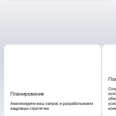
ЭТАПЫ ПОДБОРА
ПЕРСОНАЛА
По
Соз
Планирование
кот
обя
Анализируем ваш запрос и разрабатываем
усл
кадровую стратегию
ком