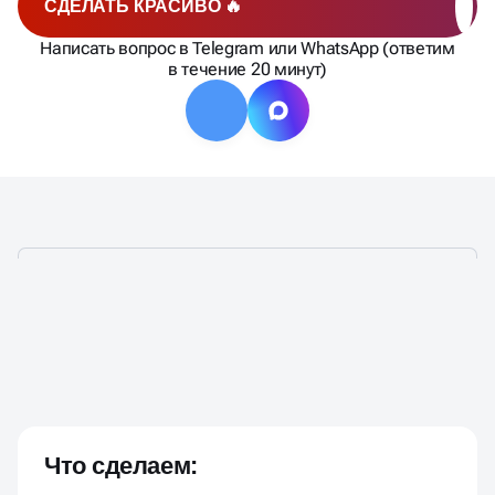
СДЕЛАТЬ КРАСИВО 🔥
Написать вопрос в Telegram или WhatsApp (ответим
в течение 20 минут)
НЕЙМИНГ ПОД КЛЮЧ В
БЫСТРО И ТОЧНО
ОРЕНБУРГЕ —
Что сделаем: