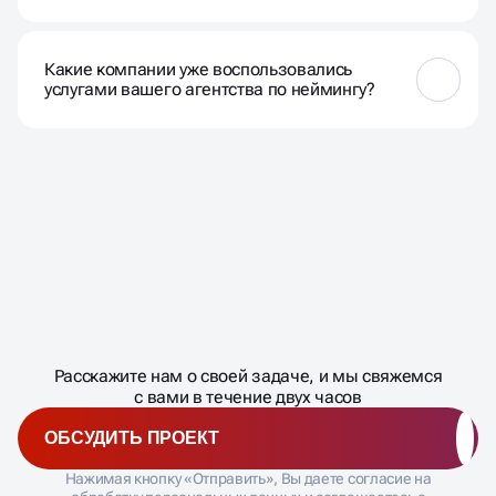
Да, мы готовы работать с вашими идеями и
предложим оптимальные варианты, учитывая
Какие компании уже воспользовались
ваши предпочтения.
услугами вашего агентства по неймингу?
Мы с гордостью предоставим вам примеры
успешных проектов по запросу. Наши клиенты
охватывают различные отрасли и доверяют нам
важные решения по неймингу.
Масштабирование
процесса
ДАВАЙТЕ
Расскажите нам о своей задаче, и мы свяжемся
�
с вами в течение двух часов
ОБСУДИТЬ ПРОЕКТ
Нажимая кнопку «Отправить», Вы даете согласие на