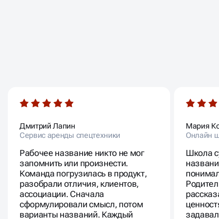
ОТЗЫВЫ
НАШИХ КЛИЕНТОВ
Дмитрий Лапин
Мария К
Сервис аренды спецтехники
Онлайн ш
Рабочее название никто не мог
Школа с
запомнить или произнести.
названи
Команда погрузилась в продукт,
понимал
разобрали отличия, клиентов,
Родител
ассоциации. Сначала
рассказ
сформулировали смысл, потом
ценност
варианты названий. Каждый
задавал