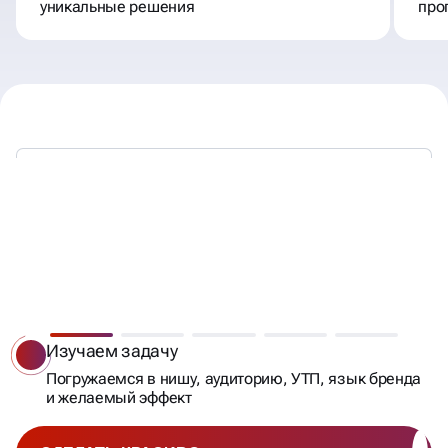
уникальные решения
про
СОЗДАДИМ НАЗВАНИЕ
БРЕНДУ, КОТОРОЕ СТАНЕТ
Изучаем задачу
КЛЮЧОМ К УСПЕХУ!
Погружаемся в нишу, аудиторию, УТП, язык бренда
и желаемый эффект