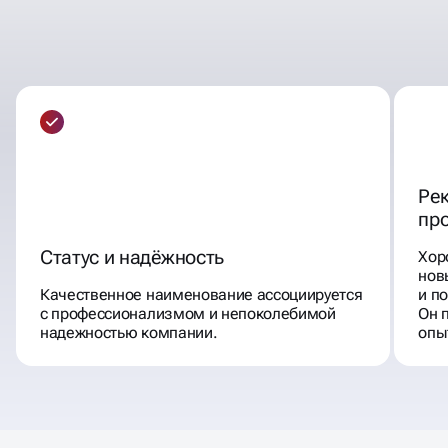
КАК КОРАБЛЬ НАЗОВЁШЬ —
ТАК ОН И ПОПЛЫВЁТ
Ре
пр
Статус и надёжность
Хор
нов
Качественное наименование ассоциируется
и п
с профессионализмом и непоколебимой
Он 
надежностью компании.
опы