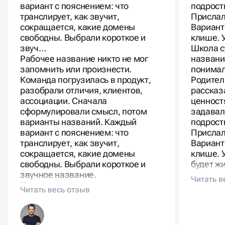
вариант с пояснением: что
подрост
транслирует, как звучит,
Прислал
сокращается, какие домены
Вариант
свободны. Выбрали короткое и
клише. 
звуч…
Школа с
Рабочее название никто не мог
названи
запомнить или произнести.
понимал
Команда погрузилась в продукт,
Родител
разобрали отличия, клиентов,
рассказ
ассоциации. Сначала
ценност
сформулировали смысл, потом
задавал
варианты названий. Каждый
подрост
вариант с пояснением: что
Прислал
транслирует, как звучит,
Вариант
сокращается, какие домены
клише. 
свободны. Выбрали короткое и
будет ж
звучное название.
подрост
Протестировали на сотрудниках и
родител
клиентах. Имя поддерживает
стратегию.