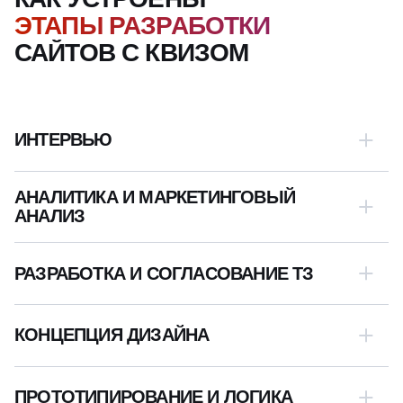
ЭТАПЫ РАЗРАБОТКИ
САЙТОВ С КВИЗОМ
ИНТЕРВЬЮ
АНАЛИТИКА И МАРКЕТИНГОВЫЙ
АНАЛИЗ
РАЗРАБОТКА И СОГЛАСОВАНИЕ ТЗ
КОНЦЕПЦИЯ ДИЗАЙНА
Мы начинаем не с брифа, а с вашей боли. На первой
ПРОТОТИПИРОВАНИЕ И ЛОГИКА
встрече мы задаем вопросы, которые раскрывают