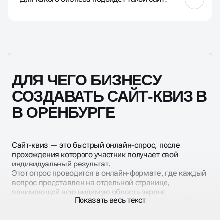
на этот вопрос можно только по результатам
и их анализу.
Для продажи товаров, по которым клиенту нужна
предварительная консультация (обучение,
электроника, запчасти, подарки, похожие услуги,
но с разными тарифами и пр.)
ДЛЯ ЧЕГО БИЗНЕСУ
СОЗДАВАТЬ САЙТ-КВИЗ В
В ОРЕНБУРГЕ
Сайт-квиз — это быстрый онлайн-опрос, после
прохождения которого участник получает свой
индивидуальный результат.
Этот опрос проводится в онлайн-формате, где каждый
вопрос представлен на отдельной странице,
занимающей всю видимую область экрана
Показать весь текст
компьютера или мобильного устройства. Каждый
вопрос сопровождается вариантами ответов,
представленными с изображениями и пояснениями.