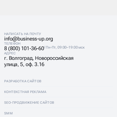
Респондент переходит к следующему этапу только
после выбора одного из вариантов ответа на текущий
вопрос. В конце опроса участнику предлагается
заполнить форму с контактными данными.
За счёт предложения бонусов и подарков при
прохождении опросов, а также простому
НАПИСАТЬ НА ПОЧТУ
взаимодействию с конечными клиентами, квизы
info@business-up.org
обычно имеют среднюю конверсию в диапазоне от
ТЕЛЕФОН
5% до 15%.
8 (800) 101-36-60
/ Пн-Пт, 09:00–19:00 мск
АДРЕС
г. Волгоград, Новороссийская
улица, 5, оф. 3.16
РАЗРАБОТКА САЙТОВ
Разработка сайтов
КОНТЕКСТНАЯ РЕКЛАМА
Лендинги
Контекстная реклама
SEO-ПРОДВИЖЕНИЕ САЙТОВ
Интернет-магазины
Настройка Яндекс Директ
SEO-продвижение сайтов
SMM