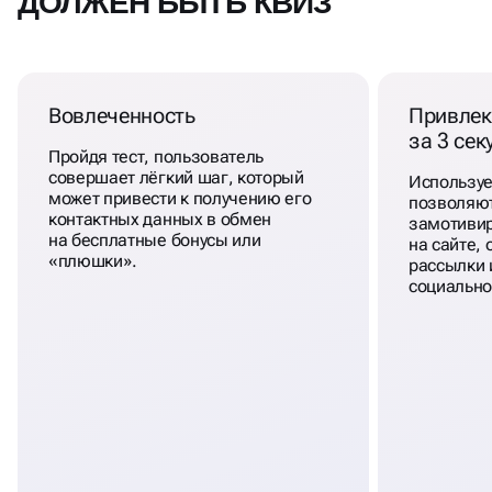
ДОЛЖЕН БЫТЬ КВИЗ
Вовлеченность
Привлек
за 3 се
Пройдя тест, пользователь
совершает лёгкий шаг, который
Использу
может привести к получению его
позволяют
контактных данных в обмен
замотивир
на бесплатные бонусы или
на сайте,
«плюшки».
рассылки и
социально