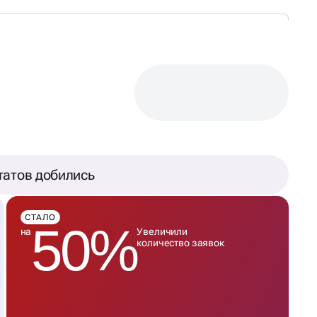
татов добились
СТАЛО
50%
на
Увеличили
количество заявок