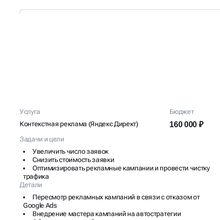
КЕЙС: НАСТРОЙКА ЯНД
Услуга
Бюджет
ДОСТАВКИ ЦВЕТОВ
Контекстная реклама (Яндекс Директ)
160 000 ₽
Задачи и цели
Увеличить число заявок
Снизить стоимость заявки
Оптимизировать рекламные кампании и провести чистку
трафика
Детали
Пересмотр рекламных кампаний в связи с отказом от
Google Ads
Внедрение мастера кампаний на автостратегии
Обучение кампаний на основе оптимизации затрат