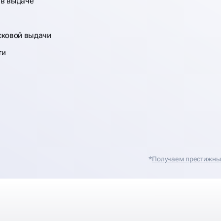
 в выдаче
сковой выдачи
ти
*
Получаем престижные 