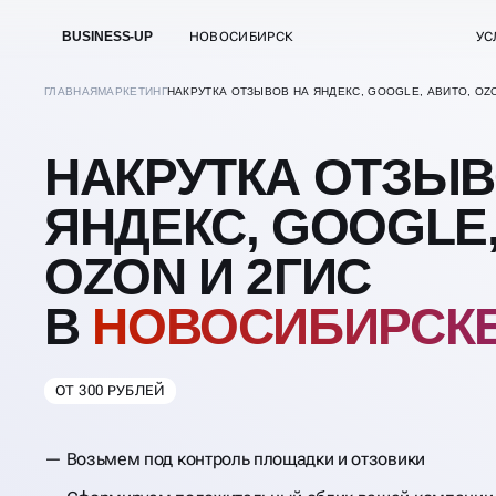
BUSINESS-UP
НОВОСИБИРСК
УС
ГЛАВНАЯ
МАРКЕТИНГ
НАКРУТКА ОТЗЫВОВ НА ЯНДЕКС, GOOGLE, АВИТО, OZ
НАКРУТКА ОТЗЫВ
ЯНДЕКС, GOOGLE,
OZON И 2ГИС
В
НОВОСИБИРСК
ОТ 300 РУБЛЕЙ
Возьмем под контроль площадки и отзовики