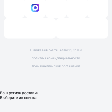
Технический аудит
Продвижение на Яндекс картах и 2GIS
Контакты
Продвижение Яндекс Дзен
Отзывы
Пресс-кит
BUSINESS-UP DIGITAL AGENCY | 2026 ©
ПОЛИТИКА КОНФИДЕНЦИАЛЬНОСТИ
ПОЛЬЗОВАТЕЛЬСКОЕ СОГЛАШЕНИЕ
Ваш регион доставки
Выберите из списка: