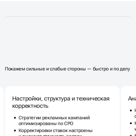
ПРОВЕДЁМ ЭКСПРЕСС-АУДИТ
Покажем сильные и слабые стороны — быстро и по делу
РЕКЛАМЫ
ПО +150
КРИТЕРИЯМ
Настройки, структура и техническая
Ан
корректность
Стратегии рекламных кампаний
оптимизированы по CPO
Корректировки ставок настроены