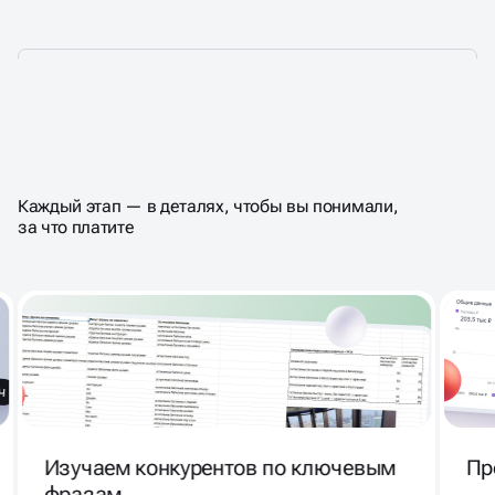
КАК ПРОХОДИТ АУДИТ —
ВЕСЬ ПРОЦЕСС ПО ШАГАМ
Каждый этап — в деталях, чтобы вы понимали,
за что платите
Изучаем конкурентов по ключевым
Пр
фразам