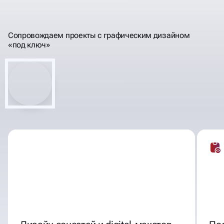
ОФОРМИМ ВСЁ —
Сопровождаем проекты с графическим дизайном
«под ключ»
ОТ СОЦСЕТЕЙ
ДО ПОЛИГРАФИИ