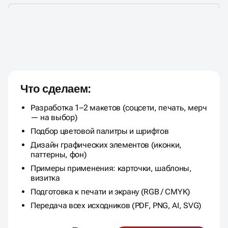
ГРАФИЧЕСКИЙ ДИЗАЙН
ПОД КЛЮЧ В НОВОСИБИРСКЕ
Что сделаем:
Разработка 1–2 макетов (соцсети, печать, мерч
— на выбор)
Подбор цветовой палитры и шрифтов
Дизайн графических элементов (иконки,
паттерны, фон)
Примеры применения: карточки, шаблоны,
визитка
Подготовка к печати и экрану (RGB / CMYK)
Передача всех исходников (PDF, PNG, AI, SVG)