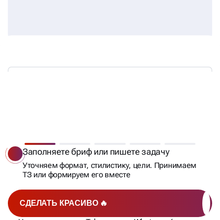
ОТ БРИФА ДО ГОТОВОЙ
ДИЗАЙНА — ЗА 5 ШАГОВ
Заполняете бриф или пишете задачу
Уточняем формат, стилистику, цели. Принимаем
ТЗ или формируем его вместе
СДЕЛАТЬ КРАСИВО 🔥