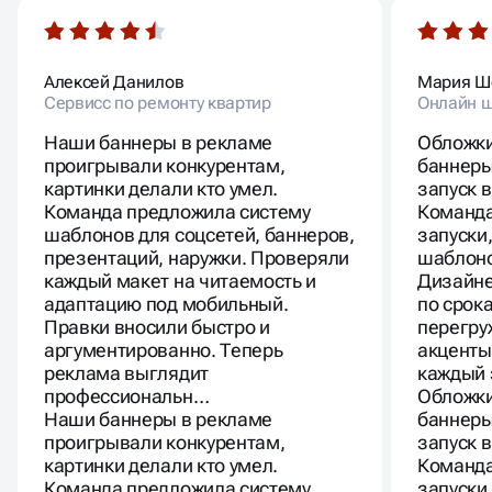
Алексей Данилов
Мария Ш
Сервисс по ремонту квартир
Онлайн ш
Наши баннеры в рекламе
Обложки
проигрывали конкурентам,
баннеры
картинки делали кто умел.
запуск 
Команда предложила систему
Команда
шаблонов для соцсетей, баннеров,
запуски
презентаций, наружки. Проверяли
шаблоно
каждый макет на читаемость и
Дизайне
адаптацию под мобильный.
по срок
Правки вносили быстро и
перегру
аргументированно. Теперь
акценты
реклама выглядит
каждый 
профессиональн…
Обложки
Наши баннеры в рекламе
баннеры
проигрывали конкурентам,
запуск 
картинки делали кто умел.
Команда
Команда предложила систему
запуски