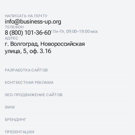
НАПИСАТЬ НА ПОЧТУ
info@business-up.org
ТЕЛЕФОН
8 (800) 101-36-60
/ Пн-Пт, 09:00–19:00 мск
АДРЕС
г. Волгоград, Новороссийская
улица, 5, оф. 3.16
РАЗРАБОТКА САЙТОВ
Разработка сайтов
КОНТЕКСТНАЯ РЕКЛАМА
Лендинги
Контекстная реклама
SEO-ПРОДВИЖЕНИЕ САЙТОВ
Интернет-магазины
Настройка Яндекс Директ
SEO-продвижение сайтов
SMM
Комплексные аудиты
Ведение Яндекс Директ
Продвижение в Яндексе
SMM
БРЕНДИНГ
Корпоративные сайты
Аудит Яндекс Директ
Продвижение в Google
Аудит социальных сетей
Брендинг
ПРЕЗЕНТАЦИИ
Разработка прототипа