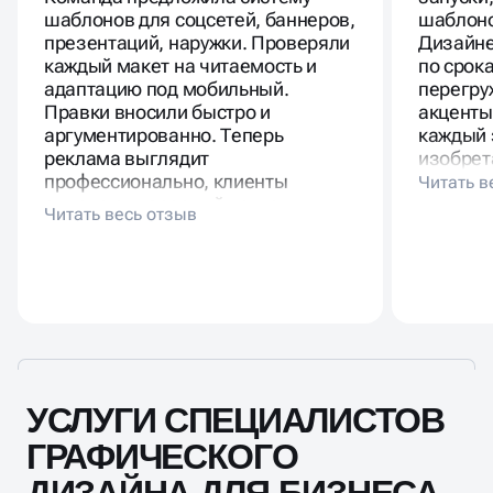
шаблонов для соцсетей, баннеров,
шаблоно
презентаций, наружки. Проверяли
Дизайне
каждый макет на читаемость и
по срок
адаптацию под мобильный.
перегру
Правки вносили быстро и
акценты
аргументированно. Теперь
каждый 
реклама выглядит
изобрета
профессионально, клиенты
отмечают взрослый подход.
УСЛУГИ СПЕЦИАЛИСТОВ
ГРАФИЧЕСКОГО
ДИЗАЙНА ДЛЯ БИЗНЕСА