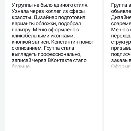
Студия маникюра
Магазин 
У группы не было единого стиля.
Группа 
Узнала через коллег из сферы
объявле
красоты. Дизайнер подготовил
Дизайне
варианты обложки, подобрал
совреме
палитру. Меню оформлено с
Меню с 
кликабельными иконками,
переход
кнопкой записи. Константин помог
структу
с описанием. Группа стала
призывы
выглядеть профессионально,
подписч
записей через ВКонтакте стало
заказыв
больше.
Оформле