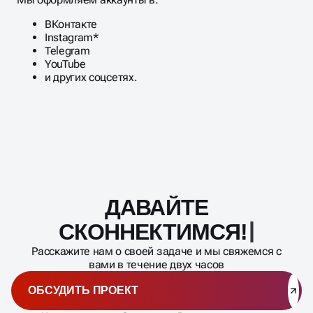
аудитории.
Мы оформляем аккаунты в:
ВКонтакте
Instagram*
Telegram
YouTube
и других соцсетях.
ДАВАЙТЕ
Масштабирование
процесса
СКОННЕКТИМСЯ!
Расскажите нам о своей задаче и мы свяжемся с
вами в течение двух часов
ОБСУДИТЬ ПРОЕКТ