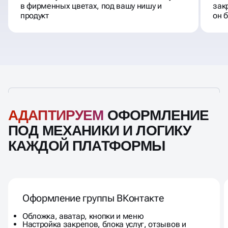
Создаём узнаваемый и цепляющий визуал:
Нас
в фирменных цветах, под вашу нишу и
зак
продукт
он 
АДАПТИРУЕМ
ОФОРМЛЕНИЕ
ПОД МЕХАНИКИ И ЛОГИКУ
КАЖДОЙ ПЛАТФОРМЫ
Оформление группы ВКонтакте