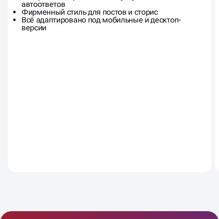
Обложка, аватар, кнопки и меню
Настройка закрепов, блока услуг, отзывов и
автоответов
Фирменный стиль для постов и сторис
Всё адаптировано под мобильные и десктоп-
версии