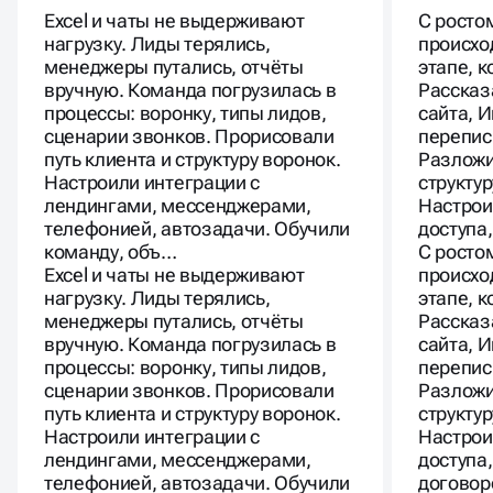
Excel и чаты не выдерживают
С росто
нагрузку. Лиды терялись,
происхо
менеджеры путались, отчёты
этапе, 
вручную. Команда погрузилась в
Рассказ
процессы: воронку, типы лидов,
сайта, 
сценарии звонков. Прорисовали
перепис
путь клиента и структуру воронок.
Разложи
Настроили интеграции с
структур
лендингами, мессенджерами,
Настрои
телефонией, автозадачи. Обучили
доступа
команду, объ…
С росто
Excel и чаты не выдерживают
происхо
нагрузку. Лиды терялись,
этапе, 
менеджеры путались, отчёты
Рассказ
вручную. Команда погрузилась в
сайта, 
процессы: воронку, типы лидов,
перепис
сценарии звонков. Прорисовали
Разложи
путь клиента и структуру воронок.
структур
Настроили интеграции с
Настрои
лендингами, мессенджерами,
доступа
телефонией, автозадачи. Обучили
договор