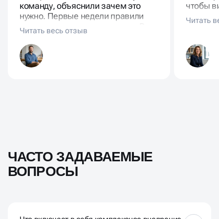
команду, объяснили зачем это
чтобы в
нужно. Первые недели правили
прогноз
поля, донастраивали статусы. В
не теряе
CRM видно всё: от первого
где стоп
касания до оплаты.
ЧАСТО ЗАДАВАЕМЫЕ
ВОПРОСЫ