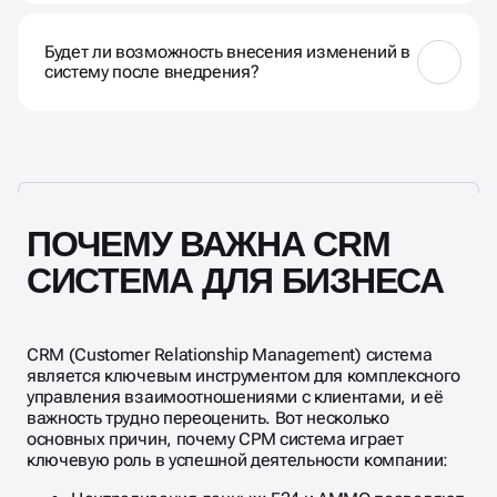
Мы предоставляем комплексное обучение
персонала, включая тренинги, обучающие
Будет ли возможность внесения изменений в
материалы и персональную поддержку.
систему после внедрения?
Да, мы предусматриваем возможность
дальнейшей настройки и оптимизации системы в
соответствии с изменяющимися потребностями
вашего бизнеса.
ПОЧЕМУ ВАЖНА CRM
СИСТЕМА ДЛЯ БИЗНЕСА
CRM (Customer Relationship Management) система
является ключевым инструментом для комплексного
управления взаимоотношениями с клиентами, и её
важность трудно переоценить. Вот несколько
основных причин, почему СРМ система играет
ключевую роль в успешной деятельности компании: