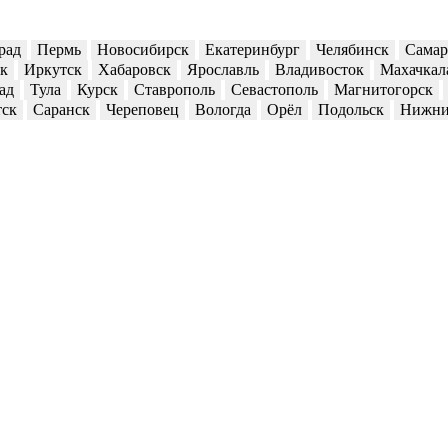
рад
Пермь
Новосибирск
Екатеринбург
Челябинск
Самар
ск
Иркутск
Хабаровск
Ярославль
Владивосток
Махачкал
ад
Тула
Курск
Ставрополь
Севастополь
Магнитогорск
тск
Саранск
Череповец
Вологда
Орёл
Подольск
Нижни