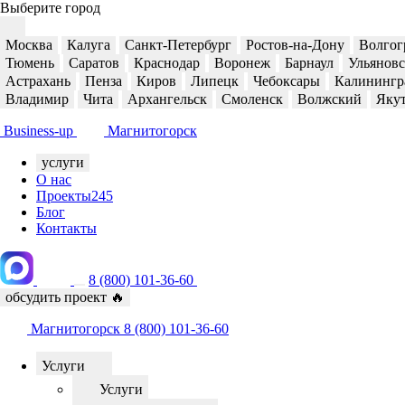
Выберите город
Москва
Калуга
Санкт-Петербург
Ростов-на-Дону
Волгог
Тюмень
Саратов
Краснодар
Воронеж
Барнаул
Ульянов
Астрахань
Пенза
Киров
Липецк
Чебоксары
Калинингр
Владимир
Чита
Архангельск
Смоленск
Волжский
Яку
Business-up
Магнитогорск
услуги
О нас
Проекты
245
Блог
Контакты
8 (800) 101-36-60
обсудить проект
🔥
Магнитогорск
8 (800) 101-36-60
Услуги
Услуги