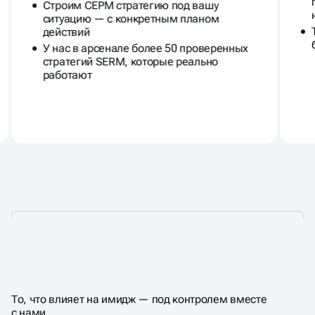
Строим СЕРМ стратегию под вашу
ситуацию — с конкретным планом
действий
У нас в арсенале более 50 проверенных
стратегий SERM, которые реально
работают
ЧТО ВЫ ПОЛУЧАЕТЕ
НА ВЫХОДЕ
То, что влияет на имидж — под контролем вместе
с нами