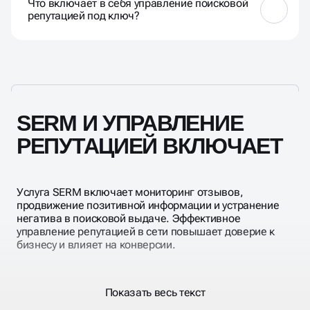
Что включает в себя управление поисковой
поиске. На основе результатов разрабатываются
репутацией под ключ?
стратегии управления репутацией: ORM, работа с
отзывами, продвижение сайта. Управление SERM
бизнеса требует системности и точных
SERM в интернете охватывает не только сайты и
инструментов.
отзывы, но и управление репутацией в поисковых
системах — Яндекс и Google. Мы оптимизируем
поисковую выдачу, выстраиваем позитивный
информационный фон и защищаем бренд от
негатива. Это актуально как для бизнеса, так и для
SERM И УПРАВЛЕНИЕ
персонального имиджа.
РЕПУТАЦИЕЙ ВКЛЮЧАЕТ
Услуга SERM включает мониторинг отзывов,
продвижение позитивной информации и устранение
негатива в поисковой выдаче. Эффективное
управление репутацией в сети повышает доверие к
бизнесу и влияет на конверсии.
Показать весь текст