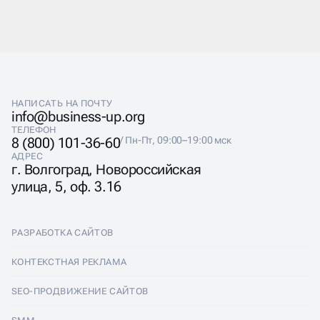
АГЕНТСТВО УПРАВЛЕНИЯ
РЕПУТАЦИЕЙ В
ИНТЕРНЕТЕ
НАПИСАТЬ НА ПОЧТУ
info@business-up.org
Агентство Business up предоставляет
ТЕЛЕФОН
профессиональные услуги SERM: аудит репутации,
8 (800) 101-36-60
/ Пн-Пт, 09:00–19:00 мск
стратегия управления, работа с отзывами и
АДРЕС
продвижение сайта. Мы настраиваем управление
г. Волгоград, Новороссийская
репутацией компании в интернете под задачи бизнеса
улица, 5, оф. 3.16
— от мониторинга до отчётов. Также предлагаем
управление репутацией на картах, в соцсетях и на
отзовиках.
РАЗРАБОТКА САЙТОВ
Разработка сайтов
КОНТЕКСТНАЯ РЕКЛАМА
Лендинги
Контекстная реклама
SEO-ПРОДВИЖЕНИЕ САЙТОВ
Интернет-магазины
Настройка Яндекс Директ
SEO-продвижение сайтов