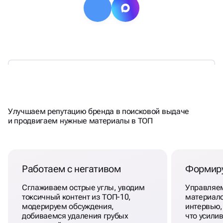
ДОВЕРИЕ ЧЕРЕЗ ПОИСК
Улучшаем репутацию бренда в поисковой выдаче
и продвигаем нужные материалы в ТОП
Работаем с негативом
Формиру
Сглаживаем острые углы, уводим
Управляе
токсичный контент из ТОП-10,
материало
модерируем обсуждения,
интервью,
добиваемся удаления грубых
что усили