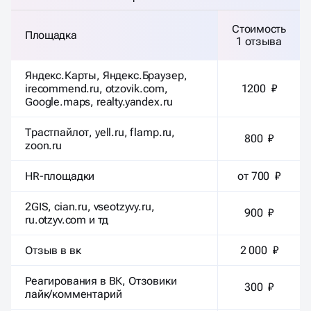
Стоимость
Площадка
1 отзыва
Яндекс.Карты, Яндекс.Браузер,
irecommend.ru, otzovik.com,
1200 ₽
Google.maps, realty.yandex.ru
Трастпайлот, yell.ru, flamp.ru,
800 ₽
zoon.ru
HR-площадки
от 700 ₽
2GIS, cian.ru, vseotzyvy.ru,
900 ₽
ru.otzyv.com и тд
Отзыв в вк
2 000 ₽
Реагирования в ВК, Отзовики
300 ₽
лайк/комментарий