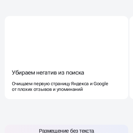
ЧТО ДЕЛАЕМ В УСЛУГЕ
УПРАВЛЕНИЯ РЕПУТАЦИЕЙ
Убираем негатив из поиска
Очищаем первую страницу Яндекса и Google
от плохих отзывов и упоминаний
РАЗМЕЩЕНИЕ БЕЗ ТЕКСТА
Размещение без текста