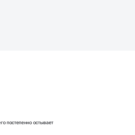
НЕСЕ
И?
чего постепенно остывает