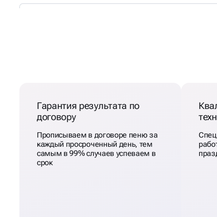
ВНЕДРЕНИЕ CRM СИСТ
В BUSINESS UP
Гарантия результата по
Ква
договору
тех
Прописываем в договоре пеню за
Спец
каждый просроченный день, тем
работ
самым в 99% случаев успеваем в
праз
срок