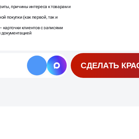
иты, причины интереса к товарам и
й покупки (как первой, так и
 карточки клиентов с записями
й документацией
СДЕЛАТЬ КРА