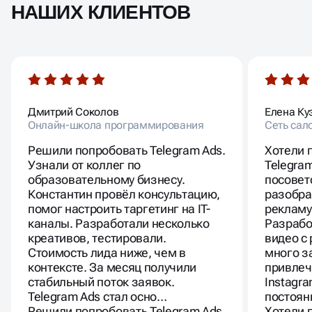
НАШИХ КЛИЕНТОВ
Дмитрий Соколов
Елена Ку
Онлайн-школа программирования
Сеть сал
Решили попробовать Telegram Ads.
Хотели 
Узнали от коллег по
Telegra
образовательному бизнесу.
посовет
Константин провёл консультацию,
разобра
помог настроить таргетинг на IT-
рекламу
каналы. Разработали несколько
Разрабо
креативов, тестировали.
видео с
Стоимость лида ниже, чем в
много з
контексте. За месяц получили
привлеч
стабильный поток заявок.
Instagra
Telegram Ads стал осно…
постоя
Решили попробовать Telegram Ads.
Хотели 