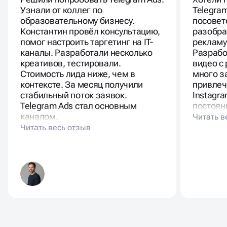
Узнали от коллег по
Telegra
образовательному бизнесу.
посовет
Константин провёл консультацию,
разобра
помог настроить таргетинг на IT-
рекламу
каналы. Разработали несколько
Разрабо
креативов, тестировали.
видео с
Стоимость лида ниже, чем в
много з
контексте. За месяц получили
привлеч
стабильный поток заявок.
Instagra
Telegram Ads стал основным
постоян
каналом.