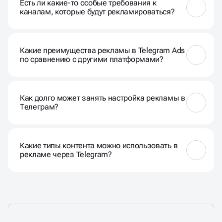
Есть ли какие-то особые требования к
консультации.
каналам, которые будут рекламироваться?
Да, каналы должны быть оформлены в
соответствии с правилами Telegram и не содержать
Какие преимущества рекламы в Telegram Ads
запрещённый контент.
по сравнению с другими платформами?
Telegram Ads обеспечивает высокий охват целевой
аудитории и предоставляет эффективные
Как долго может занять настройка рекламы в
инструменты для взаимодействия с
Телеграм?
пользователями.
Время настройки зависит от объёма кампании и её
сложности, но обычно мы стремимся сделать это
Какие типы контента можно использовать в
быстро и эффективно.
рекламе через Telegram?
Вы можете использовать текст, изображения,
видео и другие форматы контента в рекламных
объявлениях.