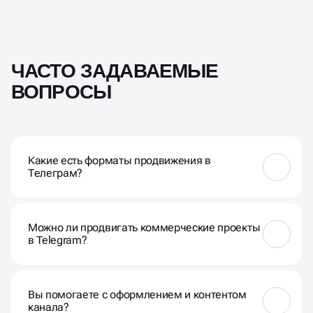
ЧАСТО ЗАДАВАЕМЫЕ
ВОПРОСЫ
Какие есть форматы продвижения в
Телеграм?
Мы используем сразу несколько инструментов:
закупка рекламы у блогеров и каналов,
Можно ли продвигать коммерческие проекты
автоворонки через ботов, кросс-промо, посевы в
в Telegram?
чатах, биржи и размещения через Telegram Ads.
Подбираем формат под нишу и цели
Да! Мессенджер отлично подходит для магазинов,
онлайн-школ, экспертов, сервисов и локального
Вы помогаете с оформлением и контентом
бизнеса. Главное — грамотная упаковка и
канала?
стратегия