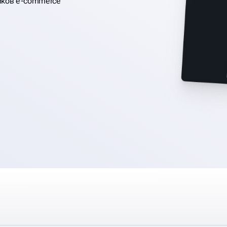
иков e-commerce
ТОВ
КАФЕ И