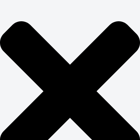
подборки, аналитические отчеты — все работает на
долгосрочные отношения с клиентом.
ЗАКАЖИТЕ
ПРОДВИЖЕНИЕ САЙТА
НЕДВИЖИМОСТИ
Авито, Циан, Домклик, Юла — гиганты рынка с
огромными бюджетами на SEO. Конкурировать с ними
в лоб бессмысленно. Продвижение недвижимости
требует поиска ниш, где можно выиграть за счет
экспертизы, а не бюджета.
Фокусируемся на специализации: элитная
недвижимость, коммерческие объекты, загородная
недвижимость, инвестиционные проекты. Создаем
экспертный контент, который федеральные площадки