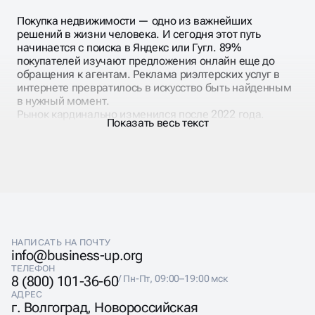
Покупка недвижимости — одно из важнейших
решений в жизни человека. И сегодня этот путь
начинается с поиска в Яндекс или Гугл. 89%
покупателей изучают предложения онлайн еще до
обращения к агентам. Реклама риэлтерских услуг в
интернете превратилось в искусство быть найденным
в нужный момент.
Рынок кардинально изменился после 2022 года.
Показать весь текст
Ипотечные ставки, валютные колебания, изменения в
законодательстве — все это влияет на поисковые
запросы покупателей. Сегодня люди ищут не просто
квартиры, а «квартиры без ипотеки», «вторичка с
хорошим ремонтом», «студии до 5 млн». Продвижение
агентства недвижимости должно учитывать эти
тренды.
НАПИСАТЬ НА ПОЧТУ
info@business-up.org
ТЕЛЕФОН
8 (800) 101-36-60
/ Пн-Пт, 09:00–19:00 мск