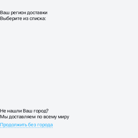
коммерческой недвижимости.
Ваш регион доставки
Выберите из списка:
ОСОБЕННОСТИ
ПРОДВИЖЕНИЕ САЙТА
НЕДВИЖИМОСТИ
Покупка недвижимости — не импульсивное решение.
Средний цикл от первого поиска до сделки составляет
3-6 месяцев. За это время клиент изучает десятки
объектов, сравнивает районы, считает ипотеку.
Реклама услуг недвижимости должно сопровождать
покупателя на всем пути.
Выстраиваем многоуровневые воронки: от
Не нашли Ваш город?
информационного контента для размышляющих до
Мы доставляем по всему миру
коммерческих страниц для готовых к покупке. Email-
Продолжить без города
рассылки с новыми объектами, персональные