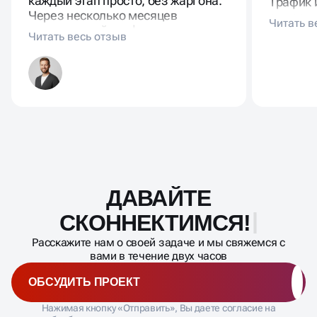
динамикой трафика. Объясняли
коррект
каждый этап просто, без жаргона.
Трафик 
Через несколько месяцев
существ
органический трафик вырос
новой а
заметно, появились заявки с
стало с
новых запросов.
ДАВАЙТЕ
Масштабирование
процесса
СКОННЕКТИМСЯ!
Расскажите нам о своей задаче и мы свяжемся с
вами в течение двух часов
ОБСУДИТЬ ПРОЕКТ