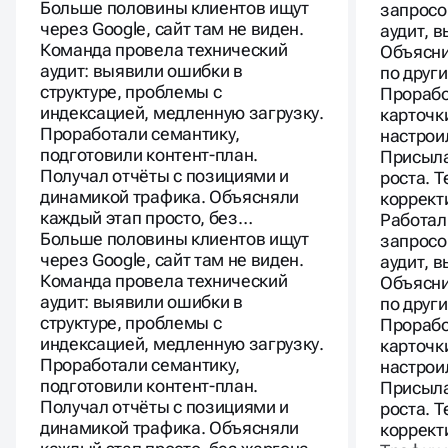
питания
Работал
Больше половины клиентов ищут
запросо
через Google, сайт там не виден.
аудит, 
Команда провела технический
Объясни
аудит: выявили ошибки в
по друг
структуре, проблемы с
Прорабо
индексацией, медленную загрузку.
карточк
Проработали семантику,
настрои
подготовили контент-план.
Присыла
Получал отчёты с позициями и
роста. 
динамикой трафика. Объясняли
коррект
каждый этап просто, без…
Работал
Больше половины клиентов ищут
запросо
через Google, сайт там не виден.
аудит, 
Команда провела технический
Объясни
аудит: выявили ошибки в
по друг
структуре, проблемы с
Прорабо
индексацией, медленную загрузку.
карточк
Проработали семантику,
настрои
подготовили контент-план.
Присыла
Получал отчёты с позициями и
роста. 