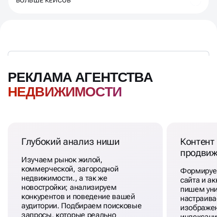
БОЛЬШЕ КЕЙСОВ
РЕКЛАМА АГЕНТСТВА
НЕДВИЖИМОСТИ
Глубокий анализ ниши
Контент 
продвиж
Изучаем рынок жилой,
коммерческой, загородной
Формируем
недвижимости., а так же
сайта и ак
новостройки; анализируем
пишем уни
конкурентов и поведение вашей
настраива
аудитории. Подбираем поисковые
изображен
запросы, которые реально
индексаци