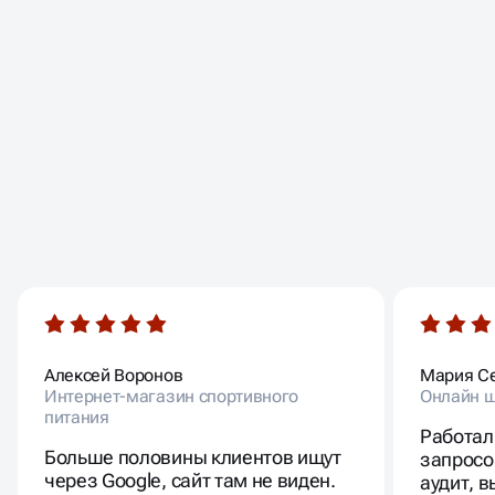
ОТЗЫВЫ
НАШИХ КЛИЕНТОВ
Алексей Воронов
Мария С
Интернет-магазин спортивного
Онлайн ш
питания
Работал
Больше половины клиентов ищут
запросо
через Google, сайт там не виден.
аудит, 