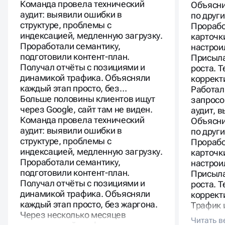
Команда провела технический
Объясни
аудит: выявили ошибки в
по друг
структуре, проблемы с
Прорабо
индексацией, медленную загрузку.
карточк
Проработали семантику,
настрои
подготовили контент-план.
Присыла
Получал отчёты с позициями и
роста. 
динамикой трафика. Объясняли
коррект
каждый этап просто, без…
Работал
Больше половины клиентов ищут
запросо
через Google, сайт там не виден.
аудит, 
Команда провела технический
Объясни
аудит: выявили ошибки в
по друг
структуре, проблемы с
Прорабо
индексацией, медленную загрузку.
карточк
Проработали семантику,
настрои
подготовили контент-план.
Присыла
Получал отчёты с позициями и
роста. 
динамикой трафика. Объясняли
коррект
каждый этап просто, без жаргона.
Трафик 
Через несколько месяцев
существ