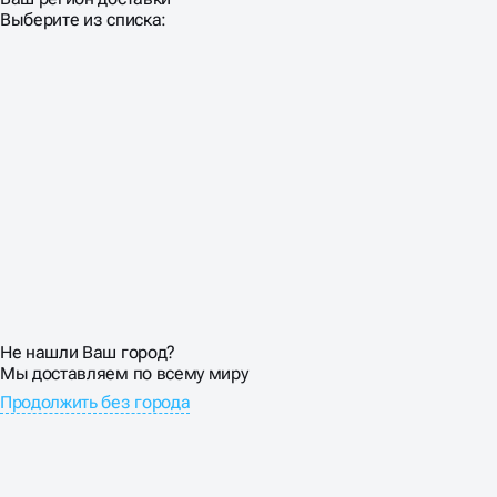
Выберите из списка:
ОСОБЕННОСТИ
ПРОДВИЖЕНИЕ САЙТА
НЕДВИЖИМОСТИ
Покупка недвижимости — не импульсивное решение.
Средний цикл от первого поиска до сделки составляет
3-6 месяцев. За это время клиент изучает десятки
объектов, сравнивает районы, считает ипотеку.
Реклама услуг недвижимости должно сопровождать
покупателя на всем пути.
Выстраиваем многоуровневые воронки: от
Не нашли Ваш город?
информационного контента для размышляющих до
Мы доставляем по всему миру
коммерческих страниц для готовых к покупке. Email-
Продолжить без города
рассылки с новыми объектами, персональные
подборки, аналитические отчеты — все работает на
долгосрочные отношения с клиентом.