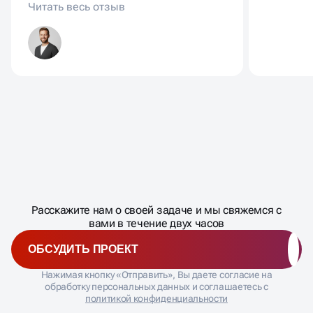
органический трафик вырос
новой а
заметно, появились заявки с
стало с
новых запросов.
Масштабирование
процесса
ДАВАЙТЕ
Расскажите нам о своей задаче и мы свяжемся с
�
вами в течение двух часов
ОБСУДИТЬ ПРОЕКТ
Нажимая кнопку «Отправить», Вы даете согласие на
обработку персональных данных и соглашаетесь с
политикой конфиденциальности