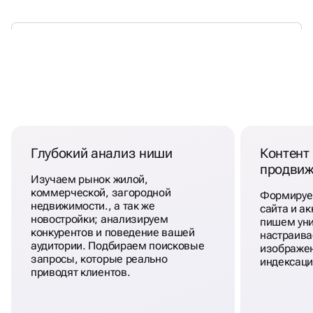
РЕКЛАМА АГЕНТСТВА
НЕДВИЖИМОСТИ
Глубокий анализ ниши
Контент 
продвиж
Изучаем рынок жилой,
коммерческой, загородной
Формируем
недвижимости., а так же
сайта и ак
новостройки; анализируем
пишем уни
конкурентов и поведение вашей
настраива
аудитории. Подбираем поисковые
изображен
запросы, которые реально
индексаци
приводят клиентов.