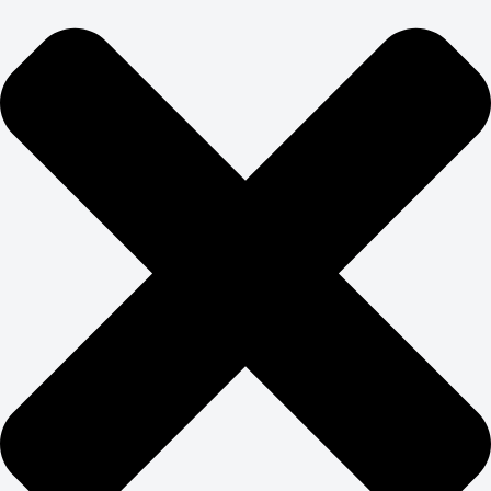
ЗАКАЖИТЕ
ПРОДВИЖЕНИЕ САЙТА
НЕДВИЖИМОСТИ
Авито, Циан, Домклик, Юла — гиганты рынка с
огромными бюджетами на SEO. Конкурировать с ними
в лоб бессмысленно. Продвижение недвижимости
требует поиска ниш, где можно выиграть за счет
экспертизы, а не бюджета.
Фокусируемся на специализации: элитная
недвижимость, коммерческие объекты, загородная
недвижимость, инвестиционные проекты. Создаем
экспертный контент, который федеральные площадки
не могут предложить: детальная аналитика районов,
юридическое сопровождение, инвестиционные
расчеты. Раскрутка недвижимости в Яндекс и Google
работает лучше всего именно в таких нишевых