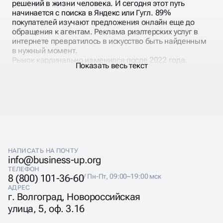
решений в жизни человека. И сегодня этот путь
начинается с поиска в Яндекс или Гугл. 89%
покупателей изучают предложения онлайн еще до
обращения к агентам. Реклама риэлтерских услуг в
интернете превратилось в искусство быть найденным
в нужный момент.
Рынок кардинально изменился после 2022 года.
Показать весь текст
Ипотечные ставки, валютные колебания, изменения в
законодательстве — все это влияет на поисковые
запросы покупателей. Сегодня люди ищут не просто
квартиры, а «квартиры без ипотеки», «вторичка с
хорошим ремонтом», «студии до 5 млн». Продвижение
агентства недвижимости должно учитывать эти
тренды.
НАПИСАТЬ НА ПОЧТУ
info@business-up.org
ТЕЛЕФОН
8 (800) 101-36-60
/ Пн-Пт, 09:00–19:00 мск
ПРОДВИЖЕНИЕ
АДРЕС
г. Волгоград, Новороссийская
РИЭЛТОРСКИХ УСЛУГ
улица, 5, оф. 3.16