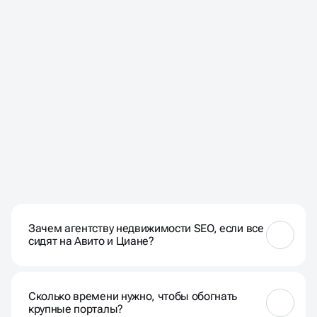
ЧАСТЫЕ ВОПРОСЫ НАШИХ
КЛИЕНТОВ
Зачем агентству недвижимости SEO, если все
сидят на Авито и Циане?
Авито и Циан — это витрина, где все выглядят
одинаково. Собственный сайт в топе поиска — это
Сколько времени нужно, чтобы обогнать
экспертность и доверие. Когда клиент ищет
крупные порталы?
«квартиры в ЖК Серебряный бор отзывы» или