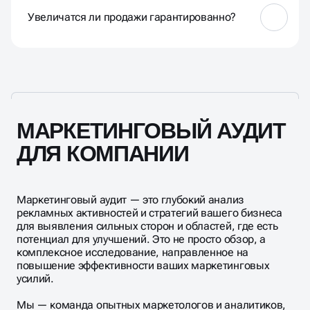
но полная картина требует взгляда со стороны и
профессиональных инструментов. Внутри
Увеличатся ли продажи гарантированно?
компании часто срабатывает «эффект
близорукости»: вы привыкли к своему сайту и не
замечаете очевидных для новых пользователей
Мы не даем пустых гарантий, так как на рынок
барьеров.
влияют сотни факторов. Но гарантируем, что вы
получите полную прозрачную картину состояния
вашего маркетинга и готовый план действий.
Внедрение наших рекомендаций исторически
приводило к росту конверсии у 95% наших
МАРКЕТИНГОВЫЙ АУДИТ
клиентов.
ДЛЯ КОМПАНИИ
Маркетинговый аудит — это глубокий анализ
рекламных активностей и стратегий вашего бизнеса
для выявления сильных сторон и областей, где есть
потенциал для улучшений. Это не просто обзор, а
комплексное исследование, направленное на
повышение эффективности ваших маркетинговых
усилий.
Мы — команда опытных маркетологов и аналитиков,