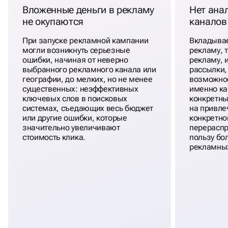
Вложенные деньги в рекламу
Нет ана
не окупаются
каналов
При запуске рекламной кампании
Вкладывае
могли возникнуть серьезные
рекламу, 
ошибки, начиная от неверно
рекламу, 
выбранного рекламного канала или
рассылки,
географии, до мелких, но не менее
возможнос
существенных: неэффективных
именно к
ключевых слов в поисковых
конкретны
системах, съедающих весь бюджет
на привле
или другие ошибки, которые
конкретно
значительно увеличивают
перераспр
стоимость клика.
пользу бо
рекламных