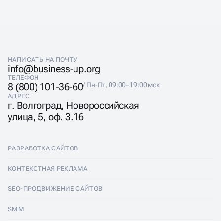
НАПИСАТЬ НА ПОЧТУ
info@business-up.org
ТЕЛЕФОН
8 (800) 101-36-60
/ Пн-Пт, 09:00–19:00 мск
АДРЕС
г. Волгоград, Новороссийская
улица, 5, оф. 3.16
РАЗРАБОТКА САЙТОВ
Разработка сайтов
КОНТЕКСТНАЯ РЕКЛАМА
Лендинги
Контекстная реклама
SEO-ПРОДВИЖЕНИЕ САЙТОВ
Интернет-магазины
Настройка Яндекс Директ
SEO-продвижение сайтов
SMM
Комплексные аудиты