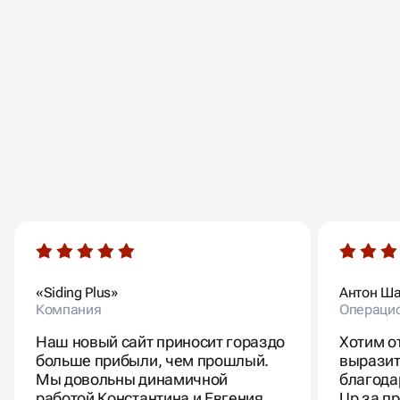
ОТЗЫВЫ
НАШИХ КЛИЕНТОВ
«Siding Plus»
Антон Ш
Компания
Операци
Наш новый сайт приносит гораздо
Хотим о
больше прибыли, чем прошлый.
выразит
Мы довольны динамичной
благода
работой Константина и Евгения,
Up за п