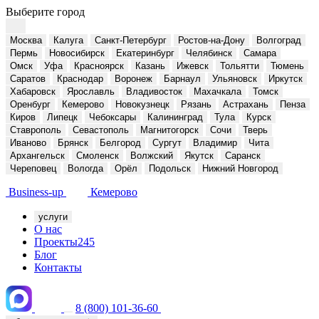
Выберите город
Москва
Калуга
Санкт-Петербург
Ростов-на-Дону
Волгоград
Пермь
Новосибирск
Екатеринбург
Челябинск
Самара
Омск
Уфа
Красноярск
Казань
Ижевск
Тольятти
Тюмень
Саратов
Краснодар
Воронеж
Барнаул
Ульяновск
Иркутск
Хабаровск
Ярославль
Владивосток
Махачкала
Томск
Оренбург
Кемерово
Новокузнецк
Рязань
Астрахань
Пенза
Киров
Липецк
Чебоксары
Калининград
Тула
Курск
Ставрополь
Севастополь
Магнитогорск
Сочи
Тверь
Иваново
Брянск
Белгород
Сургут
Владимир
Чита
Архангельск
Смоленск
Волжский
Якутск
Саранск
Череповец
Вологда
Орёл
Подольск
Нижний Новгород
Business-up
Кемерово
услуги
О нас
Проекты
245
Блог
Контакты
8 (800) 101-36-60