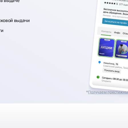
 в выдаче
сковой выдачи
ти
*
Получаем престижные 