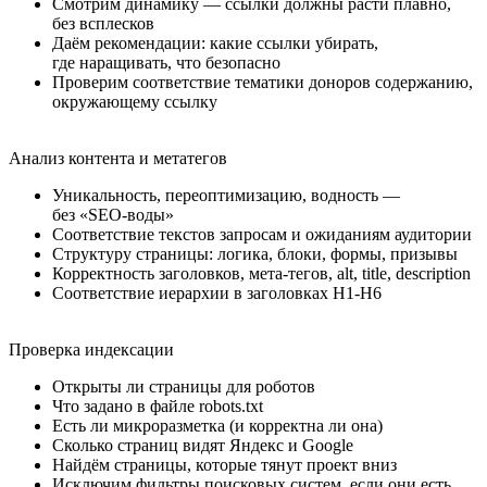
Смотрим динамику — ссылки должны расти плавно,
без всплесков
Даём рекомендации: какие ссылки убирать,
где наращивать, что безопасно
Проверим соответствие тематики доноров содержанию,
окружающему ссылку
Анализ контента и метатегов
Уникальность, переоптимизацию, водность —
без «SEO-воды»
Соответствие текстов запросам и ожиданиям аудитории
Структуру страницы: логика, блоки, формы, призывы
Корректность заголовков, мета-тегов, alt, title, description
Соответствие иерархии в заголовках H1-H6
Проверка индексации
Открыты ли страницы для роботов
Что задано в файле robots.txt
Есть ли микроразметка (и корректна ли она)
Сколько страниц видят Яндекс и Google
Найдём страницы, которые тянут проект вниз
Исключим фильтры поисковых систем, если они есть