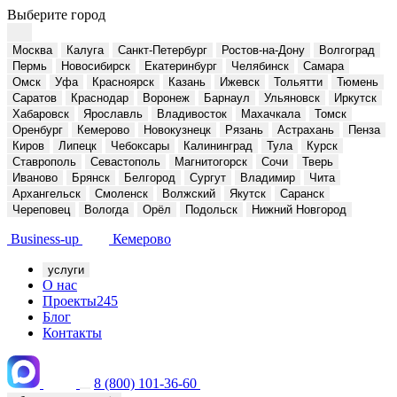
Выберите город
Москва
Калуга
Санкт-Петербург
Ростов-на-Дону
Волгоград
Пермь
Новосибирск
Екатеринбург
Челябинск
Самара
Омск
Уфа
Красноярск
Казань
Ижевск
Тольятти
Тюмень
Саратов
Краснодар
Воронеж
Барнаул
Ульяновск
Иркутск
Хабаровск
Ярославль
Владивосток
Махачкала
Томск
Оренбург
Кемерово
Новокузнецк
Рязань
Астрахань
Пенза
Киров
Липецк
Чебоксары
Калининград
Тула
Курск
Ставрополь
Севастополь
Магнитогорск
Сочи
Тверь
Иваново
Брянск
Белгород
Сургут
Владимир
Чита
Архангельск
Смоленск
Волжский
Якутск
Саранск
Череповец
Вологда
Орёл
Подольск
Нижний Новгород
Business-up
Кемерово
услуги
О нас
Проекты
245
Блог
Контакты
8 (800) 101-36-60