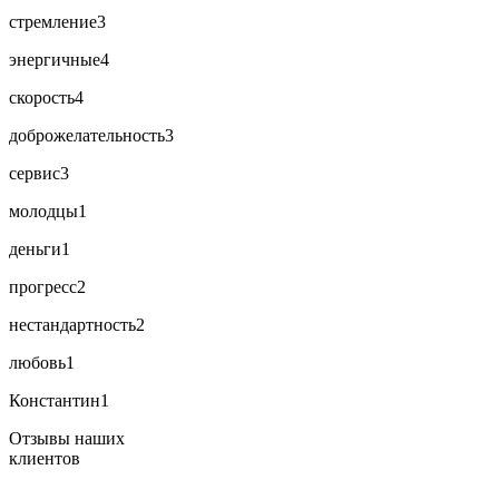
стремление
3
энергичные
4
скорость
4
доброжелательность
3
сервис
3
молодцы
1
деньги
1
прогресс
2
нестандартность
2
любовь
1
Константин
1
Отзывы наших
клиентов