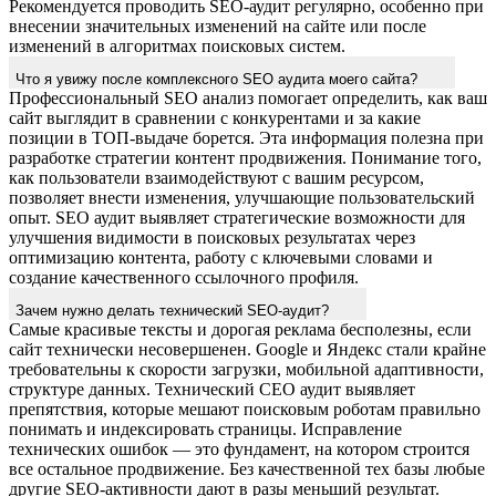
Рекомендуется проводить SEO-аудит регулярно, особенно при
внесении значительных изменений на сайте или после
изменений в алгоритмах поисковых систем.
Что я увижу после комплексного SEO аудита моего сайта?
Профессиональный SEO анализ помогает определить, как ваш
сайт выглядит в сравнении с конкурентами и за какие
позиции в ТОП-выдаче борется. Эта информация полезна при
разработке стратегии контент продвижения. Понимание того,
как пользователи взаимодействуют с вашим ресурсом,
позволяет внести изменения, улучшающие пользовательский
опыт. SEO аудит выявляет стратегические возможности для
улучшения видимости в поисковых результатах через
оптимизацию контента, работу с ключевыми словами и
создание качественного ссылочного профиля.
Зачем нужно делать технический SEO-аудит?
Самые красивые тексты и дорогая реклама бесполезны, если
сайт технически несовершенен. Google и Яндекс стали крайне
требовательны к скорости загрузки, мобильной адаптивности,
структуре данных. Технический СЕО аудит выявляет
препятствия, которые мешают поисковым роботам правильно
понимать и индексировать страницы. Исправление
технических ошибок — это фундамент, на котором строится
все остальное продвижение. Без качественной тех базы любые
другие SEO-активности дают в разы меньший результат.