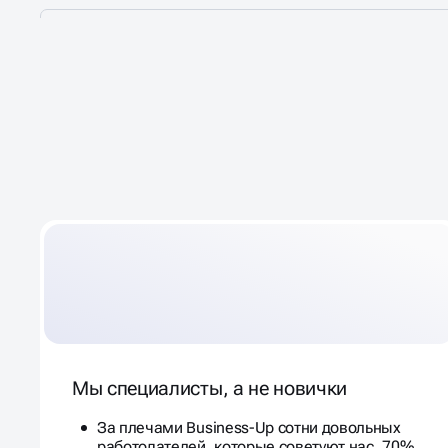
ПРЕИМУЩЕСТВА
ПОДБ
В АГЕНТСТВЕ BUSINESS
ПЕРСОНАЛА
Мы специалисты, а не новички
За плечами Business-Up сотни довольных
работодателей, которые советуют нас. 70%