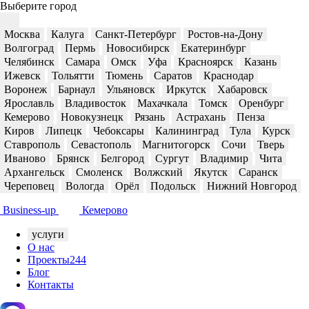
Выберите город
Москва
Калуга
Санкт-Петербург
Ростов-на-Дону
Волгоград
Пермь
Новосибирск
Екатеринбург
Челябинск
Самара
Омск
Уфа
Красноярск
Казань
Ижевск
Тольятти
Тюмень
Саратов
Краснодар
Воронеж
Барнаул
Ульяновск
Иркутск
Хабаровск
Ярославль
Владивосток
Махачкала
Томск
Оренбург
Кемерово
Новокузнецк
Рязань
Астрахань
Пенза
Киров
Липецк
Чебоксары
Калининград
Тула
Курск
Ставрополь
Севастополь
Магнитогорск
Сочи
Тверь
Иваново
Брянск
Белгород
Сургут
Владимир
Чита
Архангельск
Смоленск
Волжский
Якутск
Саранск
Череповец
Вологда
Орёл
Подольск
Нижний Новгород
Business-up
Кемерово
услуги
О нас
Проекты
244
Блог
Контакты