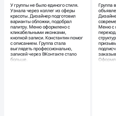
Студия маникюра
Магазин 
У группы не было единого стиля.
Группа 
Узнала через коллег из сферы
объявле
красоты. Дизайнер подготовил
Дизайне
варианты обложки, подобрал
совреме
палитру. Меню оформлено с
Меню с 
кликабельными иконками,
переход
кнопкой записи. Константин помог
структу
с описанием. Группа стала
призывы
выглядеть профессионально,
подписч
записей через ВКонтакте стало
заказыв
больше.
Оформле