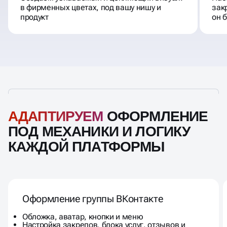
Создаём узнаваемый и цепляющий визуал:
Нас
в фирменных цветах, под вашу нишу и
зак
продукт
он 
АДАПТИРУЕМ
ОФОРМЛЕНИЕ
ПОД МЕХАНИКИ И ЛОГИКУ
КАЖДОЙ ПЛАТФОРМЫ
Оформление группы ВКонтакте