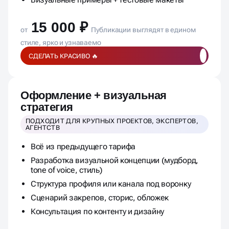
Гайд по использованию шаблонов
Визуальные примеры + тестовые макеты
15 000 ₽
от
Публикации выглядят в едином
стиле, ярко и узнаваемо
СДЕЛАТЬ КРАСИВО 🔥
Оформление + визуальная
стратегия
ПОДХОДИТ ДЛЯ КРУПНЫХ ПРОЕКТОВ, ЭКСПЕРТОВ,
АГЕНТСТВ
Всё из предыдущего тарифа
Разработка визуальной концепции (мудборд,
tone of voice, стиль)
Структура профиля или канала под воронку
Сценарий закрепов, сторис, обложек
Консультация по контенту и дизайну