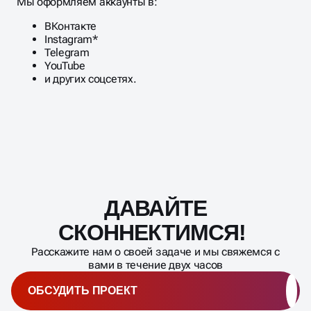
аудитории.
Мы оформляем аккаунты в:
ВКонтакте
Instagram*
Telegram
YouTube
и других соцсетях.
ДАВАЙТЕ
Масштабирование
процесса
СКОННЕКТИМСЯ!
Расскажите нам о своей задаче и мы свяжемся с
вами в течение двух часов