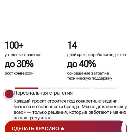
САЙТЫ
НА ТИЛЬДЕ
100+
14
успешных проектов
дней срок разработки под ключ
до 30%
до 40%
рост конверсии
сокращение затрат на
техническую поддержку
Персональная стратегия
Каждый проект строится под конкретные задачи
бизнеса и особенности бренда. Мы не делаем «как у
всех» — только решения, которые работают именно
на ваш результат.
СДЕЛАТЬ КРАСИВО 🔥