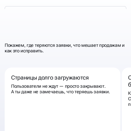
КОГДА К НАМ
СТОИТ
ОБРАТИТЬСЯ
Покажем, где теряются заявки, что мешает продажам и
как это исправить.
Страницы долго загружаются
С
Пользователи не ждут — просто закрывают.
А ты даже не замечаешь, что теряешь заявки.
К
С
п