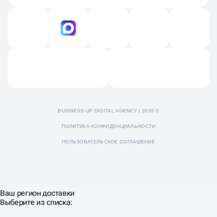
Вакансии
Технический аудит
Продвижение на Яндекс картах и 2GIS
Контакты
Продвижение Яндекс Дзен
Отзывы
Пресс-кит
BUSINESS-UP DIGITAL AGENCY | 2026 ©
ПОЛИТИКА КОНФИДЕНЦИАЛЬНОСТИ
ПОЛЬЗОВАТЕЛЬСКОЕ СОГЛАШЕНИЕ
Ваш регион доставки
Выберите из списка: