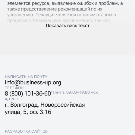
элементов ресурса, выявление ошибок и проблем, а
также предоставление рекомендаций по их
устранению. Техаудит является важным этапом в
процессе оптимизации и продвижения, так как
Показать весь текст
позволяет улучшить его производительность, удобство
использования и качество контента.
Тех аудит сайта – это важный шаг на пути к улучшению
его работы и повышению эффективности. Он
позволяет выявить проблемы, которые могут
негативно влиять на производительность, удобство
использования и безопасность. Проведение
технического аудита поможет вам получить более
высокую позицию в выдаче поисковых систем,
НАПИСАТЬ НА ПОЧТУ
привлечь больше посетителей и увеличить конверсию.
info@business-up.org
Если вы хотите заказать технический аудит сайта
ТЕЛЕФОН
компании Business-Up в Хабаровске, свяжитесь с
8 (800) 101-36-60
/ Пн-Пт, 09:00–19:00 мск
нами по телефону или оставьте заявку. Мы
АДРЕС
гарантируем высокое качество услуг и
г. Волгоград, Новороссийская
индивидуальный подход к каждому клиенту.
улица, 5, оф. 3.16
РАЗРАБОТКА САЙТОВ