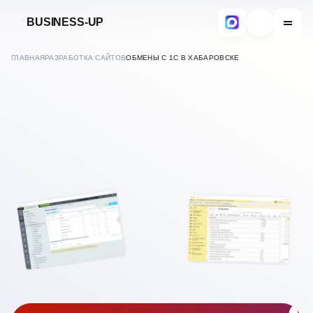
BUSINESS-UP
ГЛАВНАЯ
РАЗРАБОТКА САЙТОВ
ОБМЕНЫ С 1С В ХАБАРОВСКЕ
В
ХАБАРОВСКЕ
НАСТРОЙКА ОБМЕНА 1С С
САЙТОМ