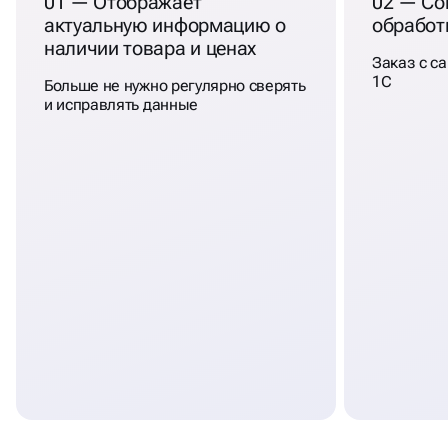
01 — Отображает
02 — Со
актуальную информацию о
обработ
наличии товара и ценах
Заказ с са
1С
Больше не нужно регулярно сверять
и исправлять данные