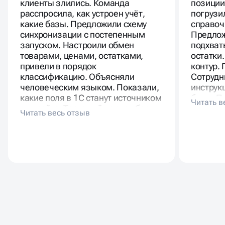
клиенты злились. Команда
позиции
расспросила, как устроен учёт,
погрузи
какие базы. Предложили схему
справочн
синхронизации с постепенным
Предлож
запуском. Настроили обмен
подхват
товарами, ценами, остатками,
остатки
привели в порядок
контур.
классификацию. Объясняли
Сотрудн
человеческим языком. Показали,
инструк
какие поля в 1С станут источником
базы. П
для сайта. Тестовый период без
скрины 
провалов. Менеджеры не тратят
вечную 
время на ручные правки. Клиентов
не отменяют по наличию.
Масштабирование