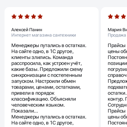
Алексей Панин
Мария В
Интернет магазина сантехники
Продажа
Менеджеры путались в остатках.
Прайсы 
На сайте одно, в 1С другое,
цены об
клиенты злились. Команда
Постоян
расспросила, как устроен учёт,
позиции
какие базы. Предложили схему
погрузи
синхронизации с постепенным
справочн
запуском. Настроили обмен
Предлож
товарами, ценами, остатками,
подхват
привели в порядок
остатки
классификацию. Объясняли
контур.
человеческим языком.
Сотрудн
Показали…
Прайсы 
Менеджеры путались в остатках.
цены об
На сайте одно, в 1С другое,
Постоян