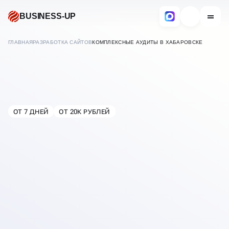
BUSINESS-UP
ГЛАВНАЯ
РАЗРАБОТКА САЙТОВ
КОМПЛЕКСНЫЕ АУДИТЫ В ХАБАРОВСКЕ
АУДИТ САЙТА
ОТ 7 ДНЕЙ
ОТ 20К РУБЛЕЙ
В
ХАБАРОВСКЕ