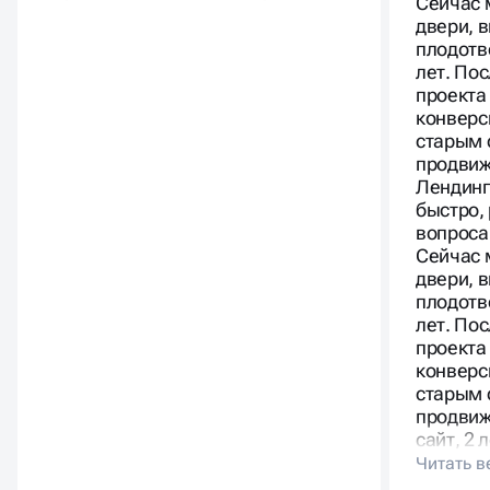
Сейчас 
двери, 
плодотв
лет. По
проекта
конверс
старым 
продвиж
Лендинг
быстро,
вопроса
Сейчас 
двери, 
плодотв
лет. По
проекта
конверс
старым 
продвиж
сайт, 2 