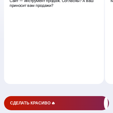
Сайт — инструмент продаж. Согласны? А ваш
М
приносит вам продажи?
СДЕЛАТЬ КРАСИВО 🔥