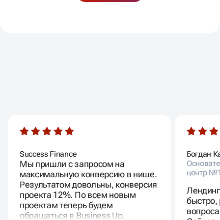
предложения по контенту, SEO и маркетинговым
разработчиков, дизайнеров, контент-менеджеров.
блокам.
Оцениваем результат после внедрения: рост
скорости, улучшения в показателях, изменения в
поведении пользователей.
ВАШИ ОТЗЫВЫ
Success Finance
Богдан К
Мы пришли с запросом на
Основате
центр №
максимальную конверсию в нише.
Результатом довольны, конверсия
Лендинг
проекта 12%. По всем новым
быстро,
проектам теперь будем
вопроса
обращаться в Business Up.