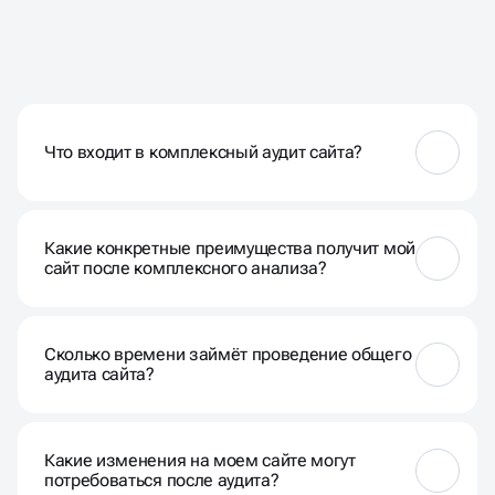
ЧАСТЫЕ ВОПРОСЫ НАШИХ
КЛИЕНТОВ
Что входит в комплексный аудит сайта?
Наш комплексный аудит включает в себя анализ
технических параметров, контента,
Какие конкретные преимущества получит мой
пользовательского опыта, SEO-показателей, а
сайт после комплексного анализа?
также конкурентного окружения.
Вы получите точное представление о текущем
состоянии ресурса, рекомендации по улучшению
Сколько времени займёт проведение общего
SEO, повышению конверсии и общей
аудита сайта?
эффективности онлайн-присутствия.
Время аудита зависит от размера сайта и объёма
данных. Обычно процесс занимает несколько
Какие изменения на моем сайте могут
недель.
потребоваться после аудита?