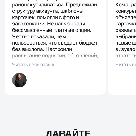
районах усиливаться. Предложили
Команда
структуру аккаунта, шаблоны
конкуре
карточек, помогли с фото и
объявле
заголовками. Не навязывали
карточк
бессмысленные платные опции.
размыты
Честно показали, чем
выбраны
пользоваться, что съедает бюджет
новые ш
без выхлопа. Настроили
визуало
расписание поднятий, обновлений,
стратег
ротацию объявлений. Через
где и ка
недели пошёл стабильный поток
форматы
целевых обращений. Люди
переста
приходят по конкретным услугам.
каналом
нормаль
ДАВАЙТЕ
Масштабирование