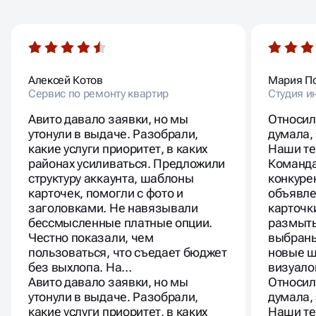
Алексей Котов
Мария П
Сервис по ремонту квартир
Студия и
Авито давало заявки, но мы
Относил
утонули в выдаче. Разобрали,
думала,
какие услуги приоритет, в каких
Наши те
районах усиливаться. Предложили
Команда
структуру аккаунта, шаблоны
конкуре
карточек, помогли с фото и
объявле
заголовками. Не навязывали
карточк
бессмысленные платные опции.
размыты
Честно показали, чем
выбраны
пользоваться, что съедает бюджет
новые ш
без выхлопа. На…
визуало
Авито давало заявки, но мы
Относил
утонули в выдаче. Разобрали,
думала,
какие услуги приоритет, в каких
Наши те