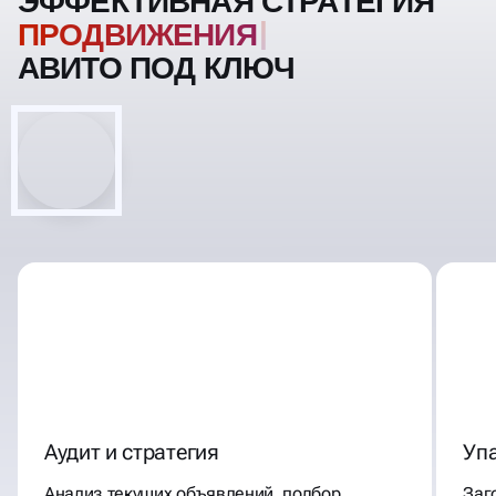
ЭФФЕКТИВНАЯ СТРАТЕГИЯ
ПРОД
АВИТО ПОД КЛЮЧ
Аудит и стратегия
Уп
Анализ текущих объявлений, подбор
Заг