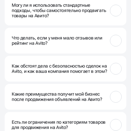
нескольких недель, но время зависит от
Могу ли я использовать стандартные
конкретных стратегий и вашей отрасли.
подходы, чтобы самостоятельно продвигать
товары на Авито?
Да, но профессиональные методы, включая
ключевые слова, улучшенные описания и
Что делать, если у меня мало отзывов или
оптимизацию, могут значительно увеличить
рейтинг на Avito?
эффективность.
Мы рекомендуем работать над активным
общением с клиентами, предоставлять
Как обстоят дела с безопасностью сделок на
качественный сервис и стимулировать
Avito, и как ваша компания помогает в этом?
положительные отзывы.
Avito предоставляет функционал безопасных
сделок. Мы также помогаем в создании доверия к
Какие преимущества получит мой бизнес
вашему бренду через профессиональное
после продвижения объявлений на Авито?
представление.
Продвижение на Avito увеличит видимость вашего
бизнеса, привлечёт новых клиентов и может
Есть ли ограничения по категориям товаров
увеличить объем продаж.
для продвижения на Avito?