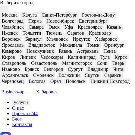
Выберите город
Москва
Калуга
Санкт-Петербург
Ростов-на-Дону
Волгоград
Пермь
Новосибирск
Екатеринбург
Челябинск
Самара
Омск
Уфа
Красноярск
Казань
Ижевск
Тольятти
Тюмень
Саратов
Краснодар
Воронеж
Барнаул
Ульяновск
Иркутск
Хабаровск
Ярославль
Владивосток
Махачкала
Томск
Оренбург
Кемерово
Новокузнецк
Рязань
Астрахань
Пенза
Киров
Липецк
Чебоксары
Калининград
Тула
Курск
Ставрополь
Севастополь
Магнитогорск
Сочи
Тверь
Иваново
Брянск
Белгород
Сургут
Владимир
Чита
Архангельск
Смоленск
Волжский
Якутск
Саранск
Череповец
Вологда
Орёл
Подольск
Нижний Новгород
Business-up
Хабаровск
услуги
О нас
Проекты
244
Блог
Контакты